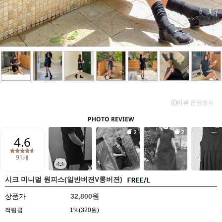
시크 미니멀 원피스(일반버젼V롱버젼)
상품가
32,800원
적립금
1%(320원)