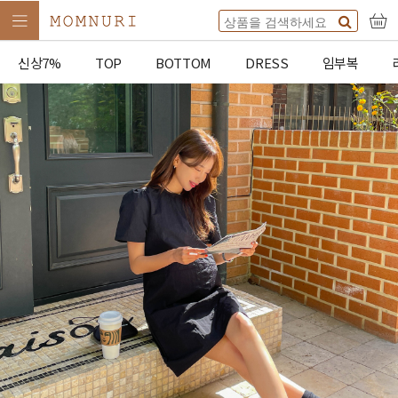
신상7%
TOP
BOTTOM
DRESS
임부복