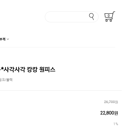
0
부복
*사각사각 캉캉 원피스
핑크/블랙
26,700원
22,800원
1%