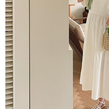
커뮤니티
이벤트
리뷰
맘누리뉴스
다이어리
리얼체험단모집
만삭사진컨테스트
아기사진컨테스트
고객센터 1661-5260
미확인입금자보기
공지사항
자주묻는질문
이용안내