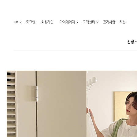
KR
로그인
회원가입
마이페이지
고객센터
공지사항
리뷰
신상~
카테고리
베스트100
원피스
코디아이템
라벨디
블라우스/니트
특가상품
오늘발송
티/나시
홈웨어
세일50-80%
아우터
요가복
임산부화장품
임산부하의
수영복
1+1세일
레깅스/스타킹
언더웨어
기획전
수유복
앱특가