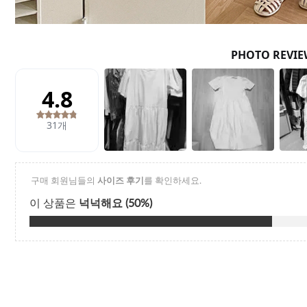
Q&A
제휴/광고문의
배송조회
구매금액별사은품
고객의소리
카드결제조회
마이페이지
로그인
회원가입
마이페이지
장바구니
개인결제