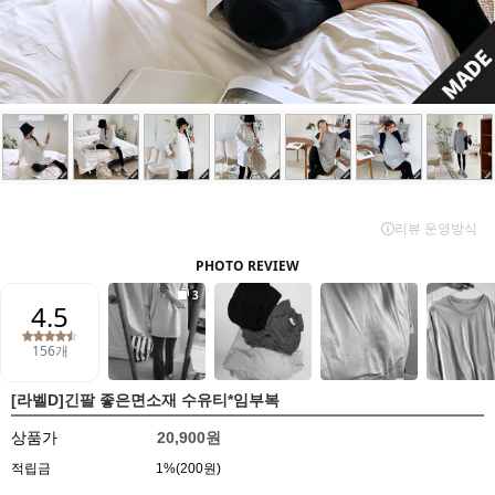
[라벨D]긴팔 좋은면소재 수유티*임부복
상품가
20,900원
적립금
1%(200원)