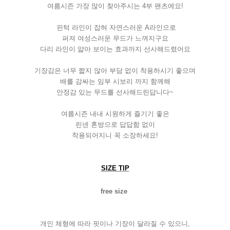
여름시즌 가장 많이 찾아주시는
4
부 팬츠에요
!
핀턱 라인이 잡혀 자연스러운
A
라인으로
퍼져 여성스러운 무드가 느껴지구요
다리 라인이 얇아 보이는 효과까지 선사해드렸어요
기장감은 너무 짧지 않아 부담 없이 착용하시기 좋으며
배를 감싸는 임부 시보리 까지 함께해
안정감 있는 무드를 선사해드린답니다
~
여름시즌 내내 시원하게 즐기기 좋은
린넨 혼방으로 답답함 없이
착용되어지니 꼭 소장하세요
!
SIZE TIP
free size
개인 체형에 따라 핏이나 기장이 달라질 수 있으니
,