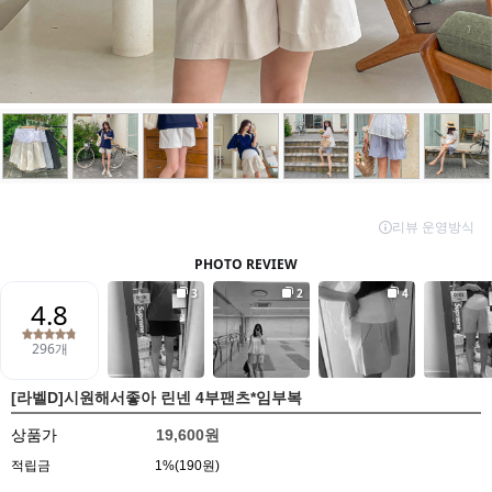
[라벨D]시원해서좋아 린넨 4부팬츠*임부복
상품가
19,600원
적립금
1%(190원)