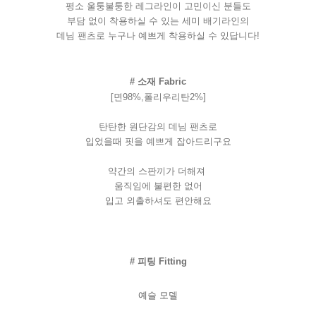
평소
울퉁불퉁한
레그라인이
고민이신
분들도
부담
없이
착용하실
수
있는
세미
배기라인의
데님
팬츠로
누구나
예쁘게
착용하실
수
있답니다
!
#
소재
Fabric
[면98%,폴리우리탄2%]
탄탄한
원단감의
데님
팬츠로
입었을때
핏을
예쁘게
잡아드리구요
약간의 스판끼가 더해져
움직임에 불편한 없어
입고 외출하셔도 편안해요
#
피팅
Fitting
예슬 모델