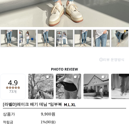
[라벨D]레이크 배기 데님 *임부복
상품가
9,900원
적립금
1%(90원)