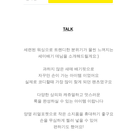
TALK
세련된
워싱으로
트렌디한
분위기가
물씬
느껴지는
세미배기
데님을
소개해드릴게요
:)
과하지
않은
새매
배기핏으로
자꾸만
손이
가는
아이템
이었어요
실제로
코디할때
가장
많이
찾게
되던
팬츠였구요
다양한
상의와
캐쥬얼하고
멋스러운
룩을
완성하실
수
있는
아이템
이랍니다
양옆
리얼포켓으로
작은
소지품을
휴대하기
좋구요
손을
무심하게
찔러
넣을
수
있어
편하기도
했어요
!