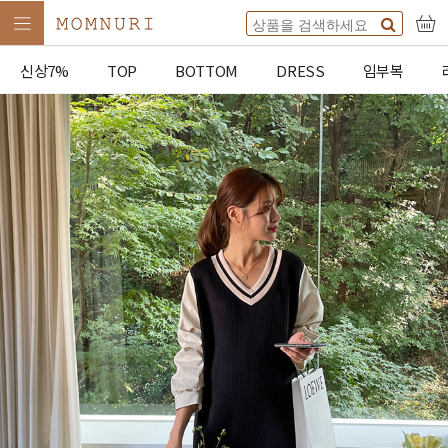
신상7%
TOP
BOTTOM
DRESS
임부복