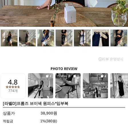
[라벨D]프롬즈 브이넥 원피스*임부복
상품가
38,900원
적립금
1%(380원)