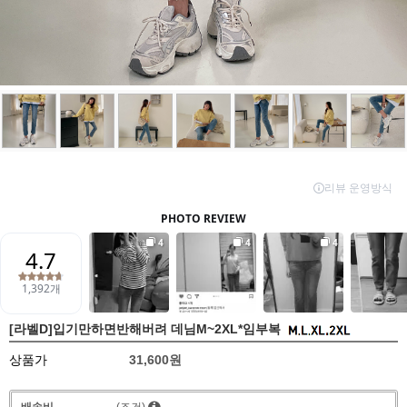
[라벨D]입기만하면반해버려 데님M~2XL*임부복
상품가
31,600원
배송비
(조건)