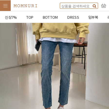
신상7%
TOP
BOTTOM
DRESS
임부복