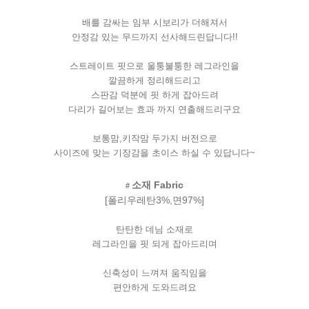
배를
감싸는
임부
시보리가
더해져서
안정감
있는
무드까지
선사해드린답니다
!!
스트레이트
핏으로
울퉁불퉁한
레그라인을
깔끔하게
정리해드리고
스판감
덕분에
핏
하게
잡아드려
다리가
길어보는
효과
까지
연출해드리구요
보통맘
,
키작맘
두가지
버전으로
사이즈에
맞는
기장감을
초이스
하실
수
있답니다
~
소재
Fabric
#
[
폴리우레탄
3%,
면
97%]
탄탄한
데님
소재로
레그라인을
핏
되게
잡아드리며
신축성이
느껴져
움직임을
편안하게
도와드려요