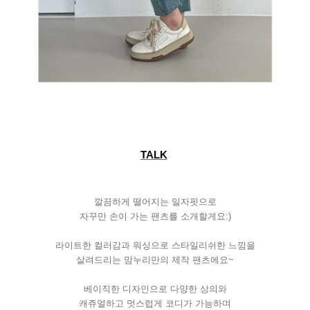
TALK
깔끔하게
떨어지는
일자핏으로
자꾸만
손이
가는
팬츠를
소개할게요
:)
라이트한
컬러감과
워싱으로
스타일리쉬한
느낌을
살려드리는
맘누리만의
제작
팬츠에요
~
베이직한
디자인으로
다양한
상의와
캐쥬얼하고
멋스럽게
코디가
가능하며