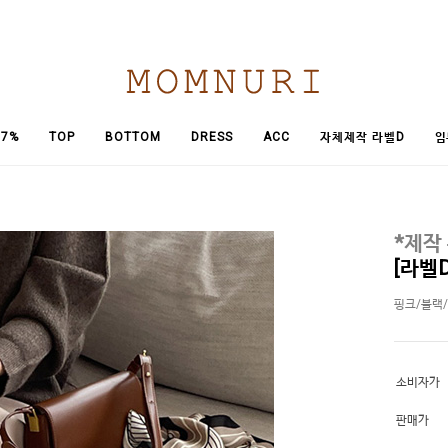
임
7%
TOP
BOTTOM
DRESS
ACC
자체제작 라벨D
*제작
[라벨
핑크/블랙
소비자가
판매가