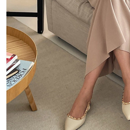
커뮤니티
이벤트
리뷰
맘누리뉴스
다이어리
리얼체험단모집
만삭사진컨테스트
아기사진컨테스트
고객센터 1661-5260
미확인입금자보기
공지사항
자주묻는질문
이용안내