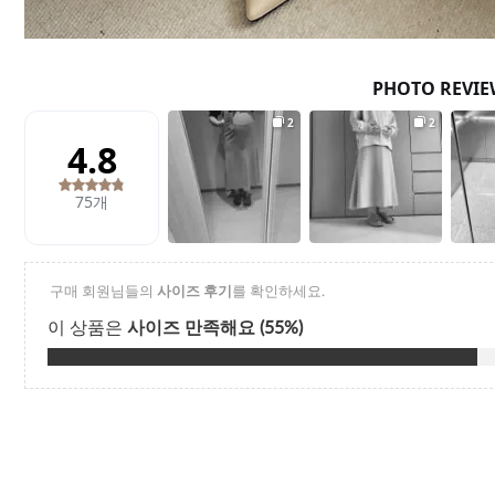
Q&A
제휴/광고문의
배송조회
구매금액별사은품
고객의소리
카드결제조회
마이페이지
로그인
회원가입
마이페이지
장바구니
개인결제