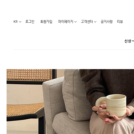
KR
로그인
회원가입
마이페이지
고객센터
공지사항
리뷰
신상~
카테고리
베스트100
원피스
코디아이템
라벨디
블라우스/니트
특가상품
오늘발송
티/나시
홈웨어
세일50-80%
아우터
요가복
임산부화장품
임산부하의
수영복
1+1세일
레깅스/스타킹
언더웨어
기획전
수유복
앱특가