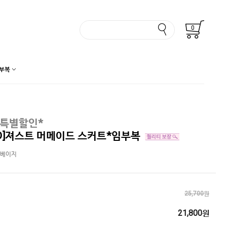
0
부복
 특별할인*
D]져스트 머메이드 스커트*임부복
/베이지
25,700원
21,800원