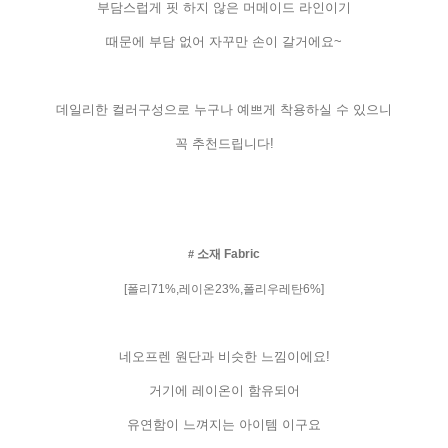
부담스럽게
핏
하지
않은
머메이드
라인이기
때문에
부담
없어
자꾸만
손이
갈거에요
~
데일리한
컬러구성으로
누구나
예쁘게
착용하실
수
있으니
꼭
추천드립니다
!
소재
Fabric
#
[
폴리
71%,
레이온
23%,
폴리우레탄
6%]
네오프렌
원단과
비슷한
느낌이에요
!
거기에
레이온이
함유되어
유연함이
느껴지는
아이템
이구요