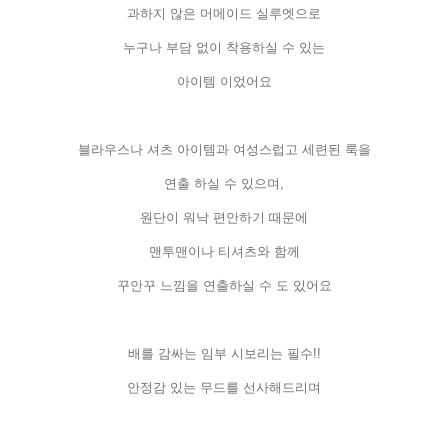
과하지
않은
머메이드
실루엣으로
누구나
부담
없이
착용하실
수
있는
아이템
이었어요
블라우스나
셔츠
아이템과
여성스럽고
세련된
룩을
연출
하실
수
있으며
,
원단이
워낙
편안하기
때문에
맨투맨이나
티셔츠와
함께
꾸안꾸
느낌을
연출하실
수
도
있어요
배를
감싸는
임부
시보리는
필수
!!
안정감
있는
무드를
선사해드리며