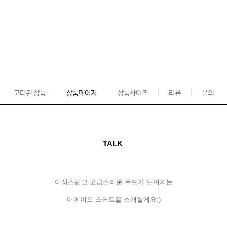
코디된 상품
상품페이지
상품사이즈
리뷰
문의
TALK
여성스럽고
고급스러운
무드가
느껴지는
머메이드
스커트를
소개할게요
:)