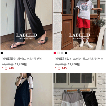
[라벨D]쿨링 와이드 팬츠*임부복
[라벨D]데일리 트레닝 하프팬츠*임부복
24,900원
19,700원
25,900원
19,700원
리뷰: 240
리뷰: 145