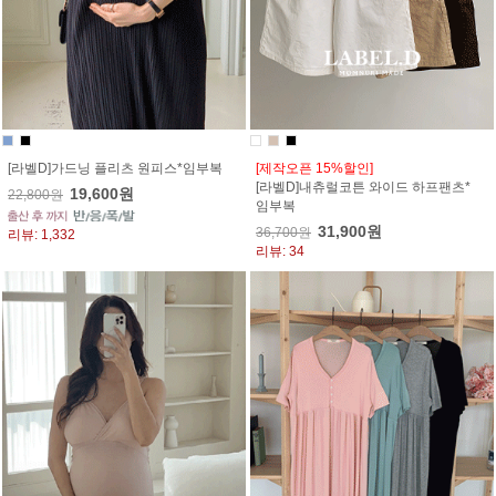
[라벨D]가드닝 플리츠 원피스*임부복
[제작오픈 15%할인]
[라벨D]내츄럴코튼 와이드 하프팬츠*
19,600원
22,800원
임부복
31,900원
36,700원
리뷰: 1,332
리뷰: 34