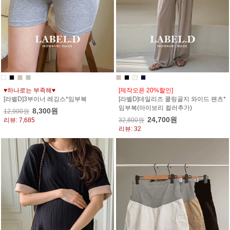
♥하나로는 부족해♥
[제작오픈 20%할인]
[라벨D]3부이너 레깅스*임부복
[라벨D]데일리즈 쿨링골지 와이드 팬츠*
임부복(아이보리 컬러추가)
8,300원
12,900원
24,700원
리뷰: 7,685
32,800원
리뷰: 32