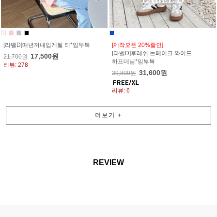
[라벨D]매년꺼내입게될 티*임부복
[제작오픈 20%할인]
[라벨D]후레쉬 논페이크 와이드
17,500원
21,700원
하프데님*임부복
리뷰: 278
31,600원
39,800원
리뷰: 6
더보기
+
REVIEW