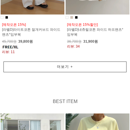
[제작오픈 15%]
[제작오픈 15%할인]
[라벨D]라이트코튼 절개커브드 와이드
[라벨D]내츄럴코튼 와이드 하프팬츠*
팬츠*임부복
임부복
45,700원
39,800원
36,700원
31,900원
리뷰: 34
리뷰: 11
더보기
+
BEST ITEM