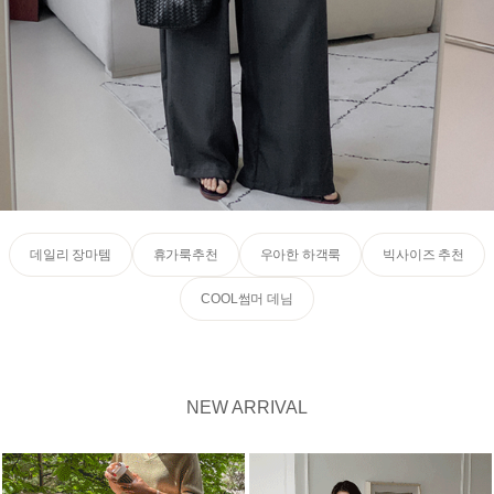
데일리 장마템
휴가룩추천
우아한 하객룩
빅사이즈 추천
COOL썸머 데님
NEW ARRIVAL