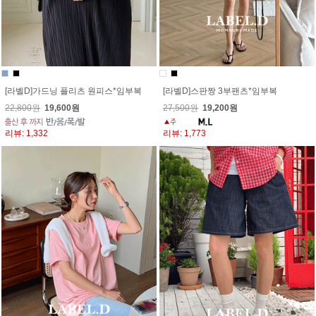
[라벨D]가드닝 플리츠 원피스*임부복
[라벨D]스판짱 3부팬츠*임부복
22,800원
19,600원
27,500원
19,200원
리뷰: 1,332
리뷰: 1,773