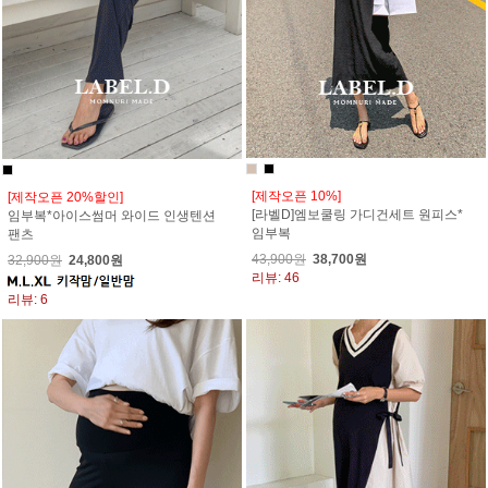
[제작오픈 10%]
[제작오픈 20%할인]
[라벨D]엠보쿨링 가디건세트 원피스*
임부복*아이스썸머 와이드 인생텐션
임부복
팬츠
43,900원
38,700원
32,900원
24,800원
리뷰: 46
리뷰: 6