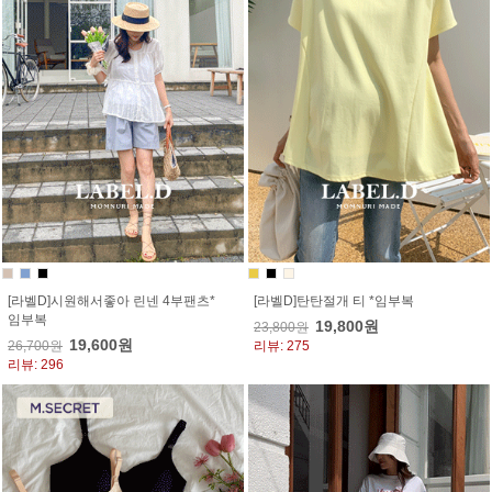
[라벨D]시원해서좋아 린넨 4부팬츠*
[라벨D]탄탄절개 티 *임부복
임부복
19,800원
23,800원
19,600원
26,700원
리뷰: 275
리뷰: 296