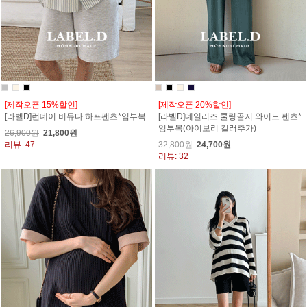
[제작오픈 15%할인]
[제작오픈 20%할인]
[라벨D]런데이 버뮤다 하프팬츠*임부복
[라벨D]데일리즈 쿨링골지 와이드 팬츠*
임부복(아이보리 컬러추가)
26,900원
21,800원
리뷰: 47
32,800원
24,700원
리뷰: 32