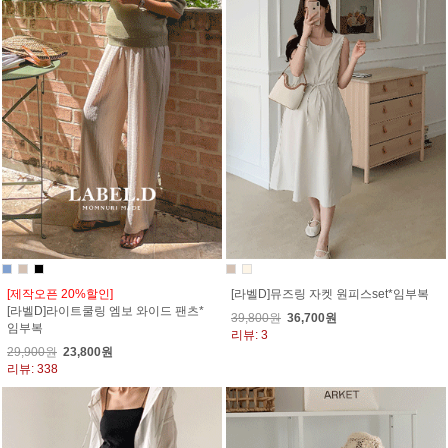
[제작오픈 20%할인]
[라벨D]뮤즈링 자켓 원피스set*임부복
[라벨D]라이트쿨링 엠보 와이드 팬츠*
39,800원
36,700원
임부복
리뷰: 3
29,900원
23,800원
리뷰: 338