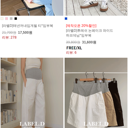
[라벨D]매년꺼내입게될 티*임부복
[제작오픈 20%할인]
[라벨D]후레쉬 논페이크 와이드
21,700원
17,500원
하프데님*임부복
리뷰: 278
39,800원
31,600원
리뷰: 6