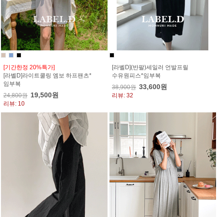
[기간한정 20%특가]
[라벨D](반팔)세일러 언발프릴
[라벨D]라이트쿨링 엠보 하프팬츠*
수유원피스*임부복
임부복
33,600원
38,900원
19,500원
24,800원
리뷰: 32
리뷰: 10