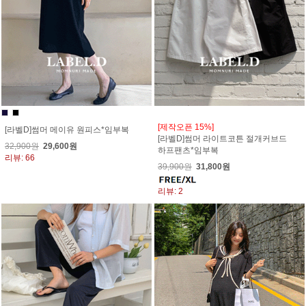
[제작오픈 15%]
[라벨D]썸머 메이유 원피스*임부복
[라벨D]썸머 라이트코튼 절개커브드
32,900원
29,600원
하프팬츠*임부복
리뷰: 66
39,900원
31,800원
리뷰: 2