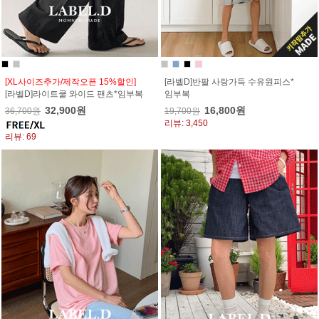
[XL사이즈추가/제작오픈 15%할인]
[라벨D]반팔 사랑가득 수유원피스*
[라벨D]라이트쿨 와이드 팬츠*임부복
임부복
32,900원
16,800원
36,700원
19,700원
리뷰: 3,450
리뷰: 69