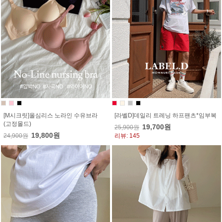
[M시크릿]올심리스 노라인 수유브라
[라벨D]데일리 트레닝 하프팬츠*임부복
(고정몰드)
19,700원
25,900원
19,800원
24,900원
리뷰: 145