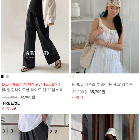
[XL사이즈추가/제작오픈 15%할인]
[라벨D]리본즈 투웨이 원피스*임부복
[라벨D]라이트쿨 와이드 팬츠*임부복
38,800원
35,700원
36,700원
32,900원
리뷰: 1
리뷰: 69