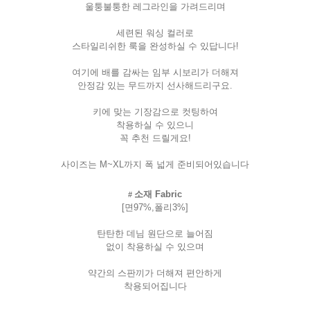
울퉁불퉁한
레그라인을
가려드리며
세련된
워싱
컬러로
스타일리쉬한
룩을
완성하실
수
있답니다
!
여기에
배를
감싸는
임부
시보리가
더해져
안정감
있는
무드까지
선사해드리구요
.
키에
맞는
기장감으로
컷팅하여
착용하실
수
있으니
꼭
추천
드릴게요
!
사이즈는
M~XL
까지
폭
넓게
준비되어있습니다
소재
Fabric
#
[
면
97%,
폴리
3%]
탄탄한
데님
원단으로
늘어짐
없이
착용하실
수
있으며
약간의
스판끼가
더해져
편안하게
착용되어집니다