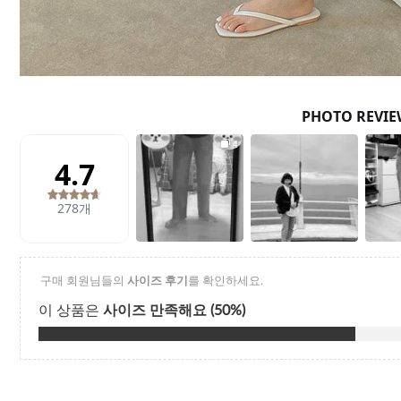
Q&A
제휴/광고문의
배송조회
구매금액별사은품
고객의소리
카드결제조회
마이페이지
로그인
회원가입
마이페이지
장바구니
개인결제