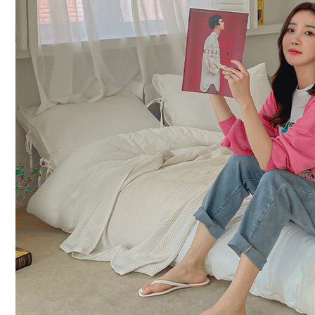
커뮤니티
이벤트
리뷰
맘누리뉴스
다이어리
리얼체험단모집
만삭사진컨테스트
아기사진컨테스트
고객센터 1661-5260
미확인입금자보기
공지사항
자주묻는질문
이용안내