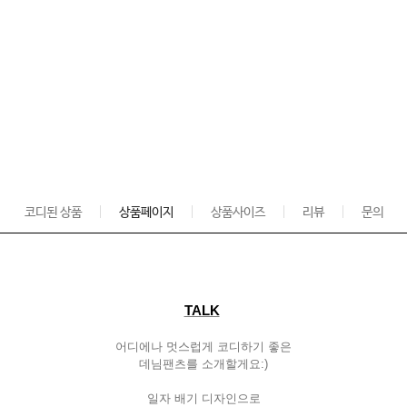
코디된 상품
상품페이지
상품사이즈
리뷰
문의
TALK
어디에나
멋스럽게
코디하기
좋은
데님팬츠를
소개할게요
:)
일자
배기
디자인으로