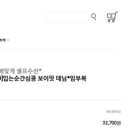
0
부복
에맞게 셀프수선*
D]입는순간심쿵 보이핏 데님*임부복
36,800원
32,700원