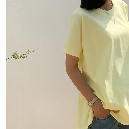
커뮤니티
이벤트
리뷰
맘누리뉴스
다이어리
리얼체험단모집
만삭사진컨테스트
아기사진컨테스트
고객센터 1661-5260
미확인입금자보기
공지사항
자주묻는질문
이용안내