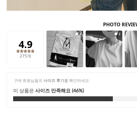
Q&A
제휴/광고문의
배송조회
구매금액별사은품
고객의소리
카드결제조회
마이페이지
로그인
회원가입
마이페이지
장바구니
개인결제