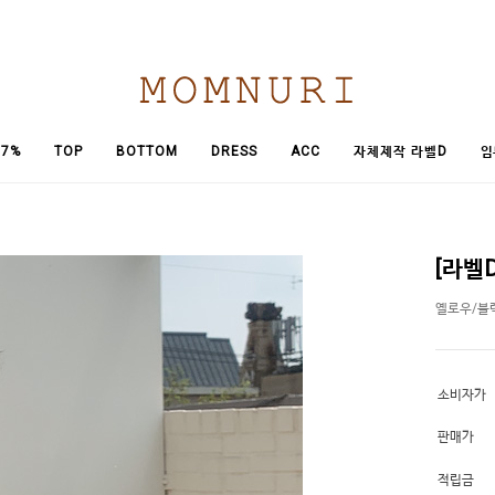
임
7%
TOP
BOTTOM
DRESS
ACC
자체제작 라벨D
[라벨
옐로우/블
소비자가
판매가
적립금