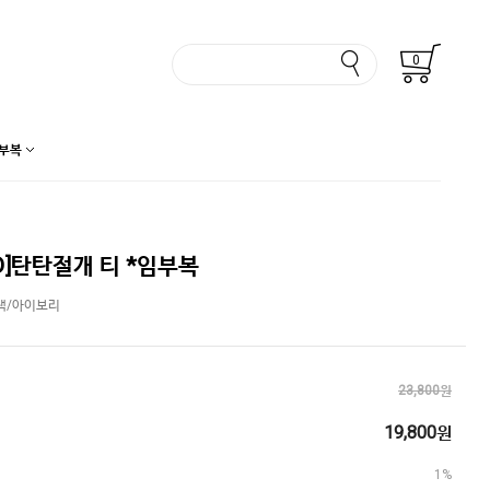
0
부복
D]탄탄절개 티 *임부복
랙/아이보리
23,800원
19,800원
1%