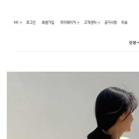
KR
로그인
회원가입
마이페이지
고객센터
공지사항
리뷰
신상~
카테고리
베스트100
원피스
코디아이템
라벨디
블라우스/니트
특가상품
오늘발송
티/나시
홈웨어
세일50-80%
아우터
요가복
임산부화장품
임산부하의
수영복
1+1세일
레깅스/스타킹
언더웨어
기획전
수유복
앱특가