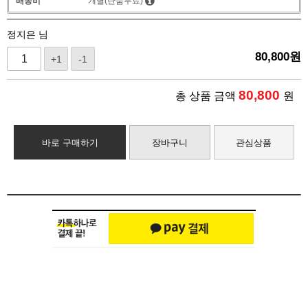
배송비
개별(단품무료)
정지은 님
80,800
원
+1
-1
80,800
총 상품 금액
원
바로 구매하기
장바구니
관심상품