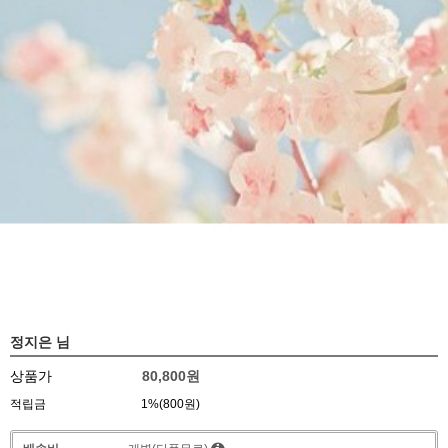
정지은 님
상품가
80,800
원
적립금
1%(800원)