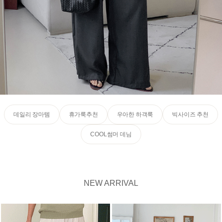
데일리 장마템
휴가룩추천
우아한 하객룩
빅사이즈 추천
COOL썸머 데님
NEW ARRIVAL