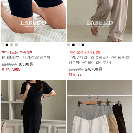
♥하나로는 부족해♥
[제작오픈 20%할인]
[라벨D]3부이너 레깅스*임부복
[라벨D]데일리즈 쿨링골지 와이드 팬츠*
임부복(아이보리 컬러추가)
8,300원
12,900원
24,700원
리뷰: 7,685
32,800원
리뷰: 32