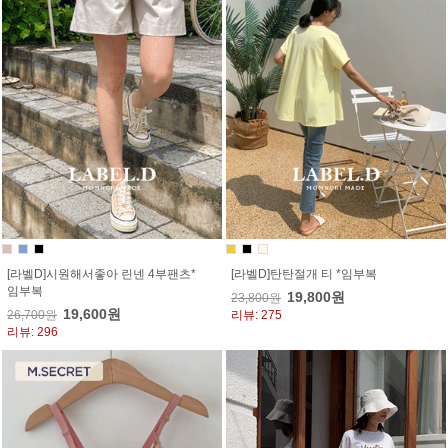
[라벨D]시원해서좋아 린넨 4부팬츠*
[라벨D]탄탄절개 티 *임부복
임부복
19,800원
23,800원
19,600원
26,700원
리뷰: 275
리뷰: 296