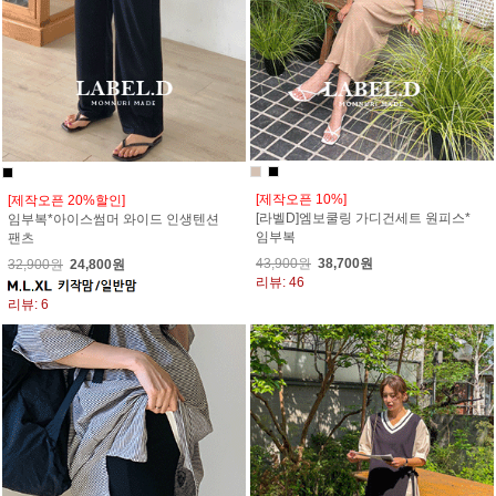
[제작오픈 10%]
[제작오픈 20%할인]
[라벨D]엠보쿨링 가디건세트 원피스*
임부복*아이스썸머 와이드 인생텐션
임부복
팬츠
43,900원
38,700원
32,900원
24,800원
리뷰: 46
리뷰: 6