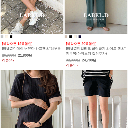
[제작오픈 15%할인]
[제작오픈 20%할인]
[라벨D]런데이 버뮤다 하프팬츠*임부복
[라벨D]데일리즈 쿨링골지 와이드 팬츠*
임부복(아이보리 컬러추가)
26,900원
21,800원
리뷰: 47
32,800원
24,700원
리뷰: 32