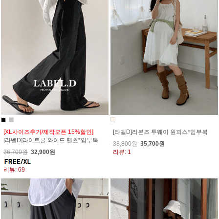
[XL사이즈추가/제작오픈 15%할인]
[라벨D]리본즈 투웨이 원피스*임부복
[라벨D]라이트쿨 와이드 팬츠*임부복
38,800원
35,700원
36,700원
32,900원
리뷰: 1
리뷰: 69