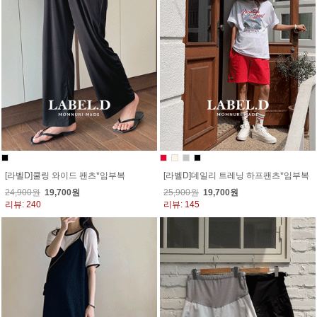
[라벨D]쿨링 와이드 팬츠*임부복
[라벨D]데일리 트레닝 하프팬츠*임부복
24,900원
19,700원
25,900원
19,700원
리뷰: 240
리뷰: 145