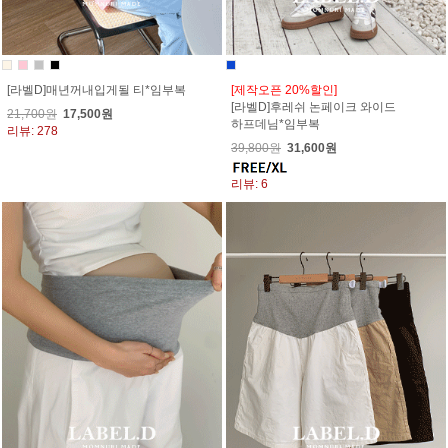
[라벨D]매년꺼내입게될 티*임부복
[제작오픈 20%할인]
[라벨D]후레쉬 논페이크 와이드
21,700원
17,500원
하프데님*임부복
리뷰: 278
39,800원
31,600원
리뷰: 6