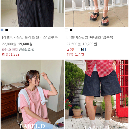
[라벨D]가드닝 플리츠 원피스*임부복
[라벨D]스판짱 3부팬츠*임부복
22,800원
19,600원
27,500원
19,200원
리뷰: 1,332
리뷰: 1,773