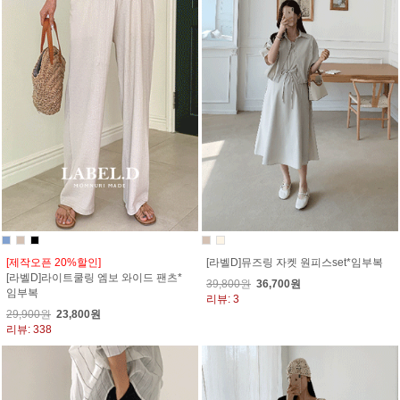
[제작오픈 20%할인]
[라벨D]뮤즈링 자켓 원피스set*임부복
[라벨D]라이트쿨링 엠보 와이드 팬츠*
39,800원
36,700원
임부복
리뷰: 3
29,900원
23,800원
리뷰: 338