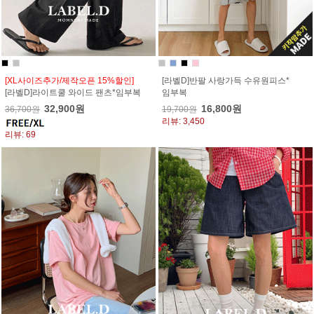
[XL사이즈추가/제작오픈 15%할인]
[라벨D]반팔 사랑가득 수유원피스*
[라벨D]라이트쿨 와이드 팬츠*임부복
임부복
32,900원
16,800원
36,700원
19,700원
리뷰: 3,450
리뷰: 69