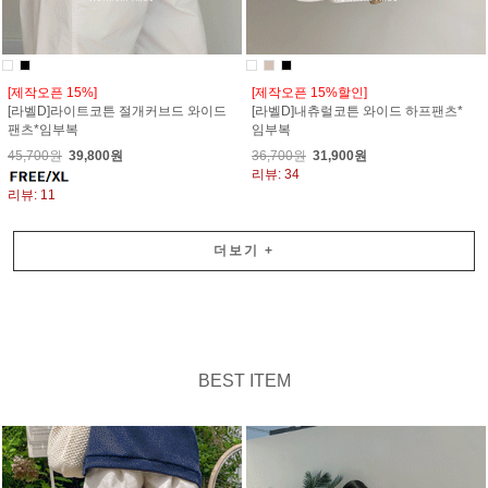
[제작오픈 15%]
[제작오픈 15%할인]
[라벨D]라이트코튼 절개커브드 와이드
[라벨D]내츄럴코튼 와이드 하프팬츠*
팬츠*임부복
임부복
45,700원
39,800원
36,700원
31,900원
리뷰: 34
리뷰: 11
더보기
+
BEST ITEM