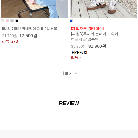
[라벨D]매년꺼내입게될 티*임부복
[제작오픈 20%할인]
[라벨D]후레쉬 논페이크 와이드
17,500원
21,700원
하프데님*임부복
리뷰: 278
31,600원
39,800원
리뷰: 6
더보기
+
REVIEW