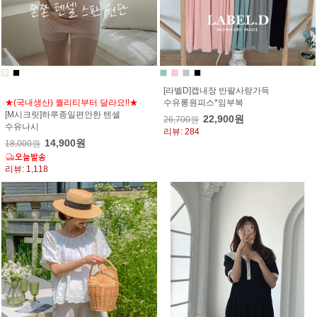
[라벨D]캡내장 반팔사랑가득
★(국내생산) 퀄리티부터 달라요!!★
수유롱원피스*임부복
[M시크릿]하루종일편안한 텐셀
22,900원
26,700원
수유나시
리뷰: 284
14,900원
18,000원
리뷰: 1,118