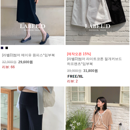
[제작오픈 15%]
[라벨D]썸머 메이유 원피스*임부복
[라벨D]썸머 라이트코튼 절개커브드
32,900원
29,600원
하프팬츠*임부복
리뷰: 66
39,900원
31,800원
리뷰: 2