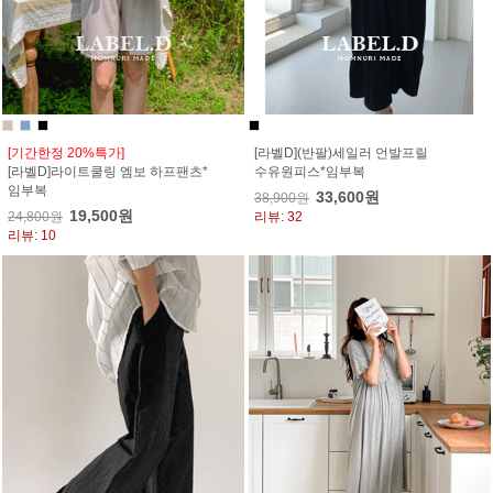
[기간한정 20%특가]
[라벨D](반팔)세일러 언발프릴
[라벨D]라이트쿨링 엠보 하프팬츠*
수유원피스*임부복
임부복
33,600원
38,900원
19,500원
24,800원
리뷰: 32
리뷰: 10