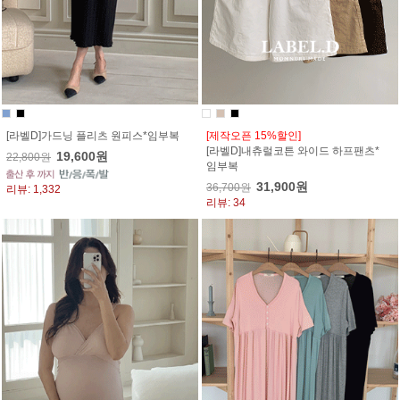
[라벨D]가드닝 플리츠 원피스*임부복
[제작오픈 15%할인]
[라벨D]내츄럴코튼 와이드 하프팬츠*
19,600원
22,800원
임부복
31,900원
36,700원
리뷰: 1,332
리뷰: 34