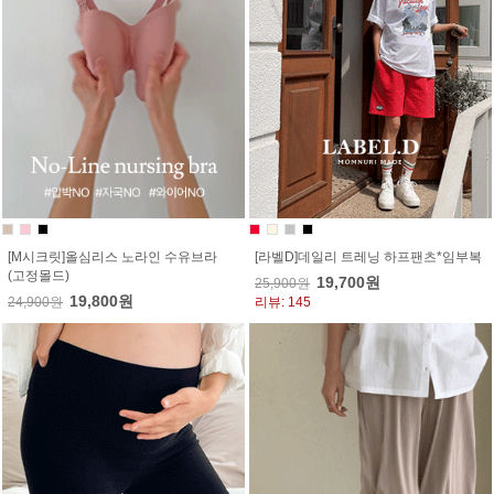
[M시크릿]올심리스 노라인 수유브라
[라벨D]데일리 트레닝 하프팬츠*임부복
(고정몰드)
19,700원
25,900원
19,800원
24,900원
리뷰: 145