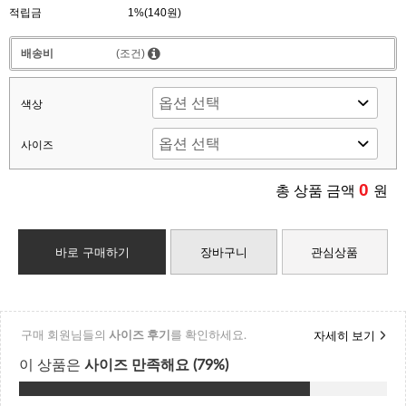
적립금
1%(140원)
배송비
(조건)
색상
사이즈
0
총 상품 금액
원
바로 구매하기
장바구니
관심상품