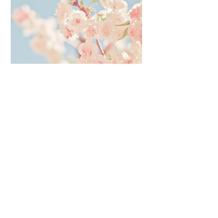
커뮤니티
이벤트
리뷰
맘누리뉴스
다이어리
리얼체험단모집
만삭사진컨테스트
아기사진컨테스트
고객센터 1661-5260
미확인입금자보기
공지사항
자주묻는질문
이용안내