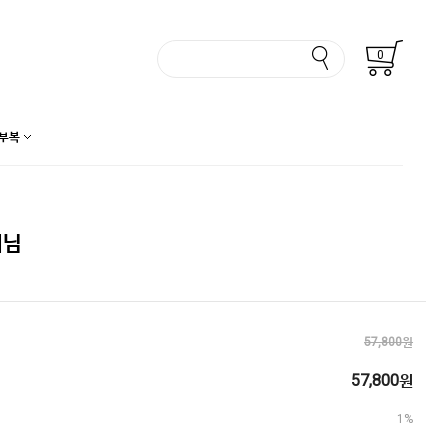
0
부복
희님
57,800원
57,800
원
1%