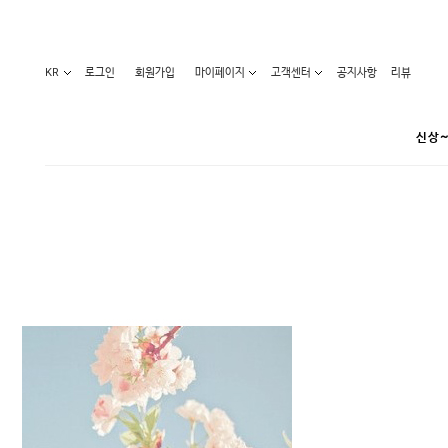
KR
로그인
회원가입
마이페이지
고객센터
공지사항
리뷰
신상~
카테고리
베스트100
원피스
코디아이템
라벨디
블라우스/니트
특가상품
오늘발송
티/나시
홈웨어
세일50-80%
아우터
요가복
임산부화장품
임산부하의
수영복
1+1세일
레깅스/스타킹
언더웨어
기획전
수유복
앱특가