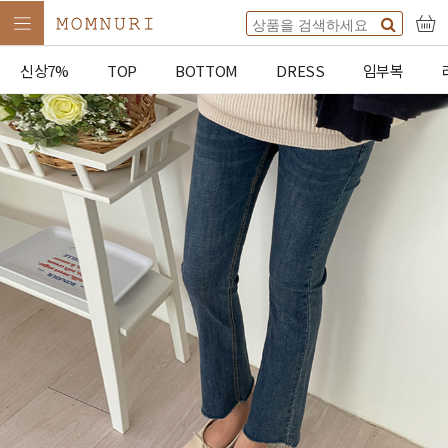
신상7%
TOP
BOTTOM
DRESS
임부복