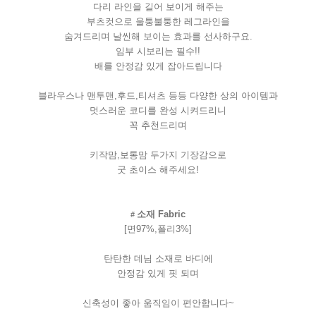
다리
라인을
길어
보이게
해주는
부츠컷으로
울퉁불퉁한
레그라인을
숨겨드리며
날씬해
보이는
효과를
선사하구요
.
임부
시보리는
필수
!!
배를
안정감
있게
잡아드립니다
블라우스나
맨투맨
,
후드
,
티셔츠
등등
다양한
상의
아이템과
멋스러운
코디를
완성
시켜드리니
꼭
추천드리며
키작맘
,
보통맘
두가지
기장감으로
굿
초이스
해주세요
!
소재
Fabric
#
[
면
97%,
폴리
3%]
탄탄한
데님
소재로
바디에
안정감
있게
핏
되며
신축성이
좋아
움직임이
편안합니다
~