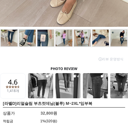
[라벨D]리얼슬림 부츠컷데님(블루) M~2XL*임부복
상품가
32,800원
적립금
1%(320원)