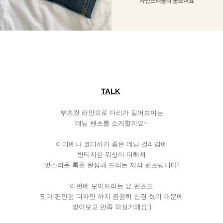
TALK
부츠컷
라인으로
다리가
길어보이는
데님
팬츠를
소개할게요
~
어디에나
코디하기
좋은
데님
컬러감에
빈티지한
워싱이
더해져
멋스러운
룩을
완성해
드리는
제작
팬츠랍니다
!
이번에
보여드리는
요
팬츠도
핏과
편안함
디자인
까지
꼼꼼히
신경
썼기
때문에
받아보고
만족
하실거에요
:)