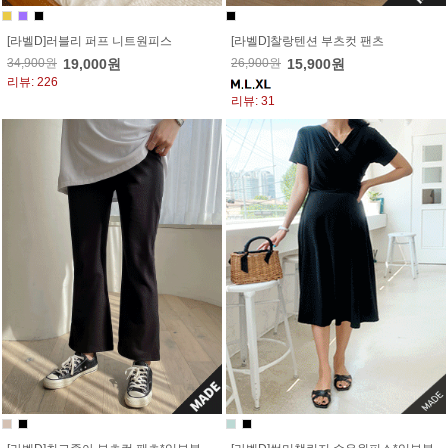
[라벨D]러블리 퍼프 니트원피스
[라벨D]찰랑텐션 부츠컷 팬츠
34,900원
19,000원
26,900원
15,900원
리뷰: 226
리뷰: 31