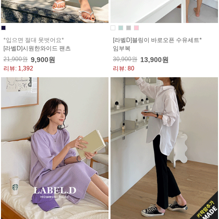
*입으면 절대 못벗어요*
[라벨D]블링이 바로오픈 수유세트*
[라벨D]시원한와이드 팬츠
임부복
21,900원
9,900원
30,900원
13,900원
리뷰: 1,392
리뷰: 80