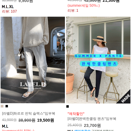
46,600원
42,500원
21,300원
32,800원
9,900원
(summer세일 50%↓)
리뷰: 1
리뷰: 107
[라벨D]촤르르 핀턱 슬랙스*임부복
*제작할인*
[라벨D]완벽한쿨링 팬츠*임부복
41,900원
38,900원
19,500원
25,400원
23,700원