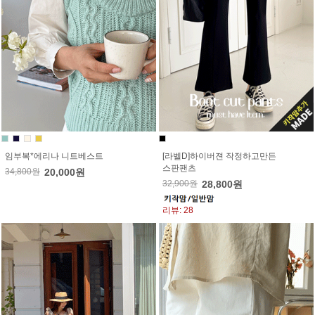
임부복*에리나 니트베스트
[라벨D]하이버젼 작정하고만든
스판팬츠
34,800원
20,000원
32,900원
28,800원
리뷰: 28