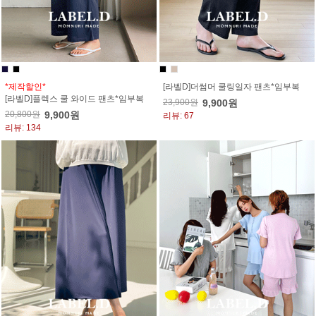
*제작할인*
[라벨D]더썸머 쿨링일자 팬츠*임부복
[라벨D]플렉스 쿨 와이드 팬츠*임부복
23,900원
9,900원
20,800원
9,900원
리뷰: 67
리뷰: 134