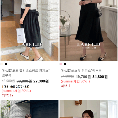
[라벨D]코코 플리츠스커트 원피스*
[라벨D]쏘스윗 원피스*임부복
임부복
54,800원
49,700원
34,800원
43,900원
39,800원
27,900원
(summer세일 30%↓)
리뷰: 1
(summer세일 30%↓)
리뷰: 12