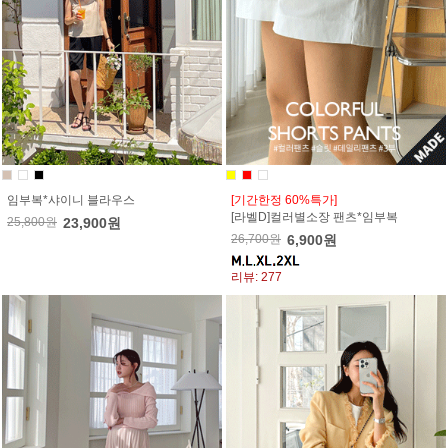
임부복*샤이니 블라우스
[기간한정 60%특가]
[라벨D]컬러별소장 팬츠*임부복
25,800원
23,900원
26,700원
6,900원
리뷰: 277