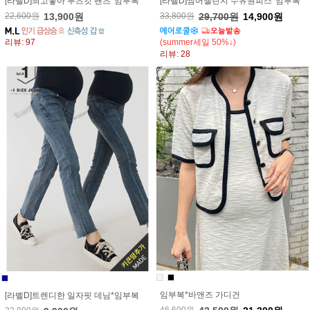
[라벨D]최고좋아 부츠컷 팬츠*임부복
[라벨D]썸머챌린지 수유원피스*임부복
22,600원
13,900원
33,800원
29,700원
14,900원
리뷰: 97
(summer세일 50%↓)
리뷰: 28
임부복*바앤즈 가디건
[라벨D]트렌디한 일자핏 데님*임부복