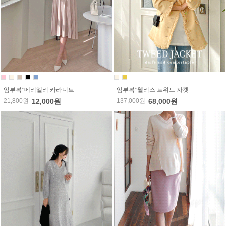
임부복*메리엘리 카라니트
임부복*웰리스 트위드 자켓
21,800원
12,000원
137,000원
68,000원