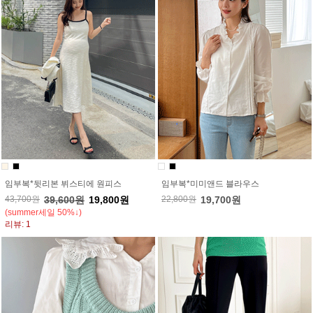
임부복*뒷리본 뷔스티에 원피스
임부복*미미앤드 블라우스
43,700원
39,600원
19,800원
22,800원
19,700원
(summer세일 50%↓)
리뷰: 1