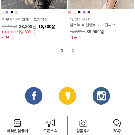
임부복*바람결에 니트가디건
*워킹맘추천*
임부복*레일델리 니트원피스
28,700원
26,800원
10,800원
41,900원
38,900원
(summer세일 60%↓)
리뷰: 1
리뷰: 8
1
2
미확인입급자
주문조회
상품후기
FAQ