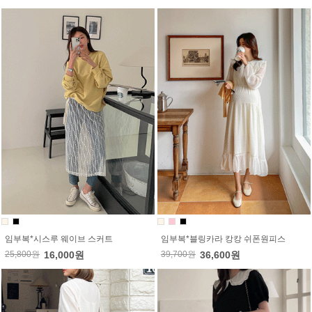
임부복*시스루 웨이브 스커트
임부복*블링카라 캉캉 쉬폰원피스
25,800원
16,000원
39,700원
36,600원