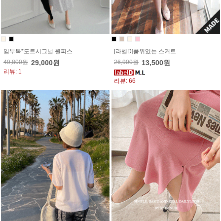
임부복*도트시그널 원피스
[라벨D]품위있는 스커트
49,800원
29,000원
26,900원
13,500원
리뷰: 1
리뷰: 66