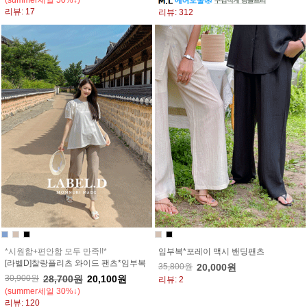
(summer세일 50%↓)
리뷰: 17
리뷰: 312
*시원함+편안함 모두 만족!!*
임부복*포레이 맥시 밴딩팬츠
[라벨D]찰랑플리츠 와이드 팬츠*임부복
35,800원
20,000원
30,900원
28,700원
20,100원
리뷰: 2
(summer세일 30%↓)
리뷰: 120