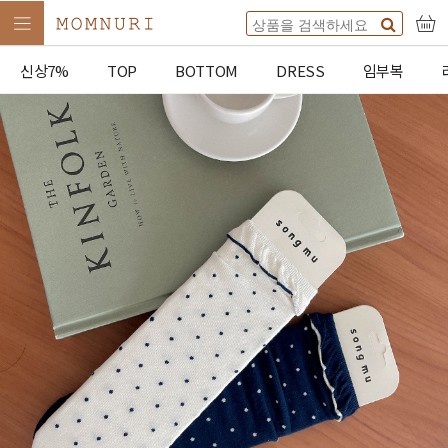
신상7%
TOP
BOTTOM
DRESS
임부복