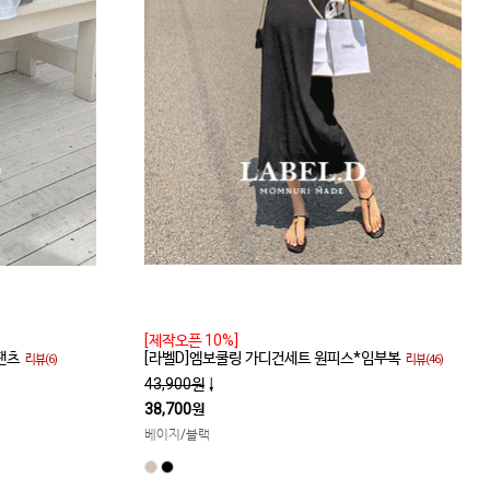
[제작오픈 10%]
팬츠
[라벨D]엠보쿨링 가디건세트 원피스*임부복
리뷰(6)
리뷰(46)
43,900원
↓
38,700원
베이지/블랙