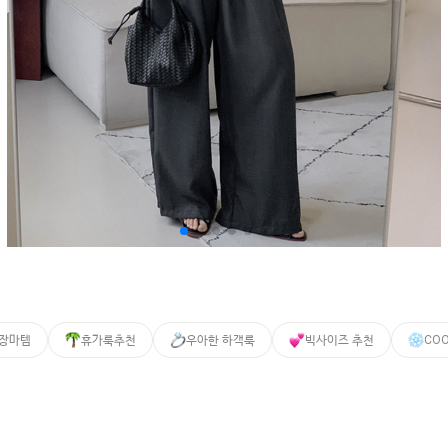
 장마템
휴가룩추천
우아한 하객룩
빅사이즈 추천
CO