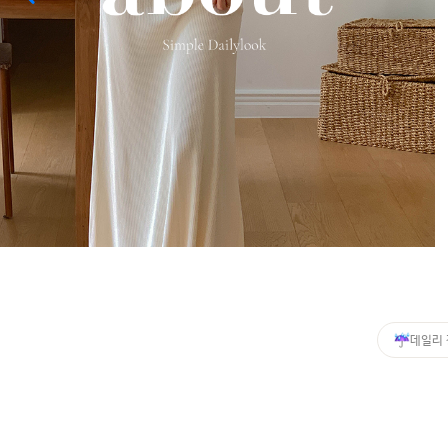
커뮤니티
이벤트
리뷰
맘누리뉴스
다이어리
리얼체험단모집
만삭사진컨테스트
아기사진컨테스트
고객센터 1661-5260
데일리
미확인입금자보기
공지사항
자주묻는질문
이용안내