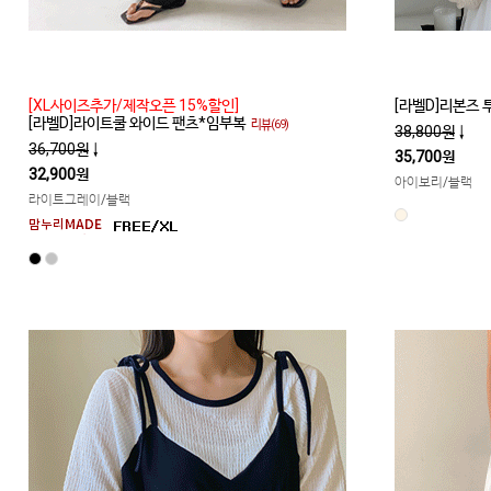
[XL사이즈추가/제작오픈 15%할인]
[라벨D]리본즈
[라벨D]라이트쿨 와이드 팬츠*임부복
리뷰(69)
38,800원
↓
36,700원
↓
35,700원
32,900원
아이보리/블랙
라이트그레이/블랙