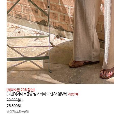
[제작오픈 20%할인]
[라벨D]라이트쿨링 엠보 와이드 팬츠*임부복
리뷰(338)
29,900원
↓
23,800원
베이지/소라/블랙