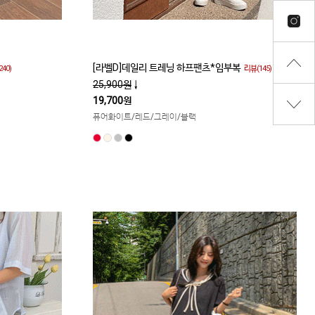
[라벨D]데일리 트레닝 하프팬츠*임부복
40)
리뷰(145)
25,900원
↓
19,700원
퓨어화이트/레드/그레이/블랙