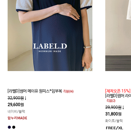
[라벨D]썸머 메이유 원피스*임부복
[제작오픈 15%]
리뷰(66)
[라벨D]썸머 
32,900원
↓
리뷰(2)
29,600원
39,900원
↓
네이비/블랙
31,800원
화이트/블랙