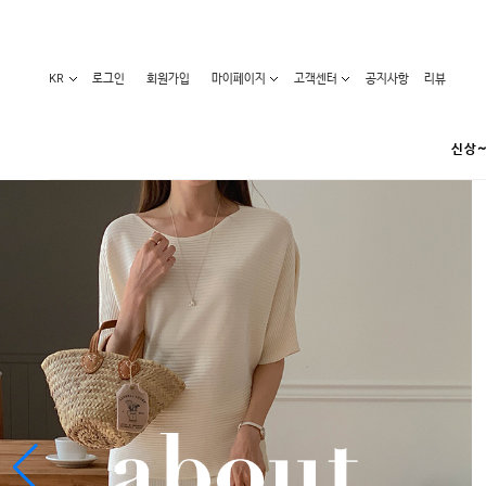
KR
로그인
회원가입
마이페이지
고객센터
공지사항
리뷰
신상~
카테고리
베스트100
원피스
코디아이템
라벨디
블라우스/니트
특가상품
오늘발송
티/나시
홈웨어
세일50-80%
아우터
요가복
임산부화장품
임산부하의
수영복
1+1세일
레깅스/스타킹
언더웨어
기획전
수유복
앱특가