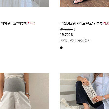
 투웨이 원피스*임부복
[라벨D]쿨링 와이드 팬츠*임부복
리뷰(1)
리뷰(2
24,900원
↓
19,700원
[키작맘,보통맘 구성] 블랙