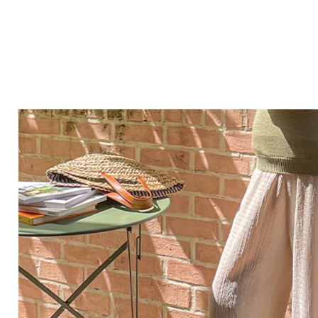
Q&A
제휴/광고문의
배송조회
구매금액별사은품
고객의소리
카드결제조회
마이페이지
로그인
회원가입
마이페이지
장바구니
개인결제