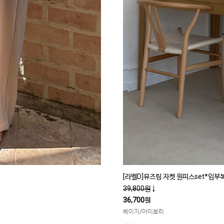
[라벨D]뮤즈링 자켓 원피스set*임부
39,800원
↓
36,700원
베이지/아이보리