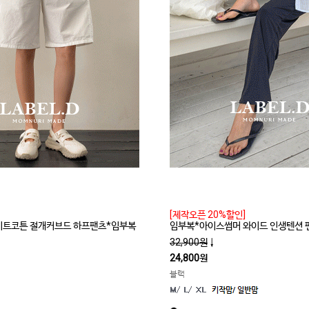
[제작오픈 20%할인]
라이트코튼 절개커브드 하프팬츠*임부복
임부복*아이스썸머 와이드 인생텐션 
32,900원
↓
24,800원
블랙