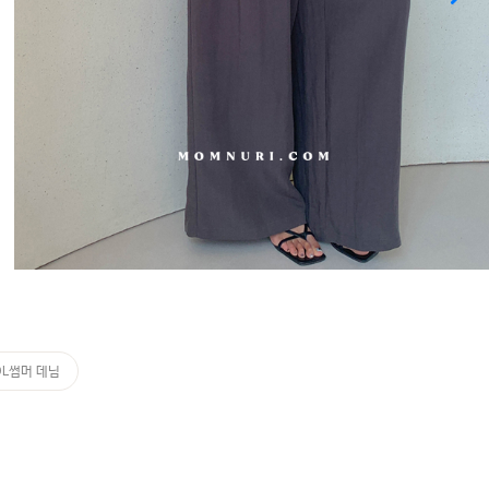
OL썸머 데님