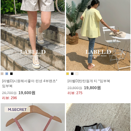
[라벨D]시원해서좋아 린넨 4부팬츠*
[라벨D]탄탄절개 티 *임부복
임부복
19,800원
23,800원
19,600원
26,700원
리뷰: 275
리뷰: 296