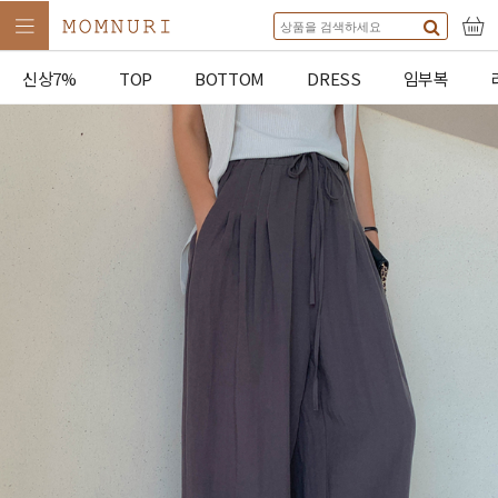
신상7%
TOP
BOTTOM
DRESS
임부복