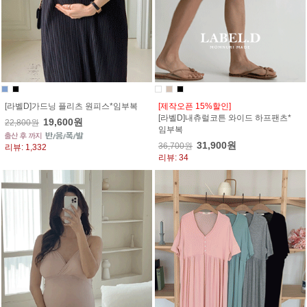
[라벨D]가드닝 플리츠 원피스*임부복
[제작오픈 15%할인]
[라벨D]내츄럴코튼 와이드 하프팬츠*
19,600원
22,800원
임부복
31,900원
36,700원
리뷰: 1,332
리뷰: 34