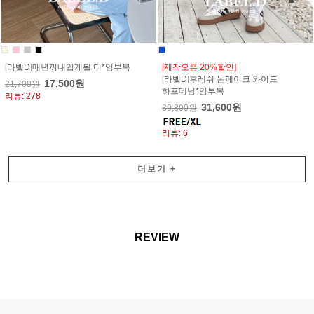
[라벨D]매년꺼내입게될 티*임부복
[제작오픈 20%할인]
[라벨D]후레쉬 논페이크 와이드
17,500원
21,700원
하프데님*임부복
리뷰: 278
31,600원
39,800원
리뷰: 6
더보기
+
REVIEW