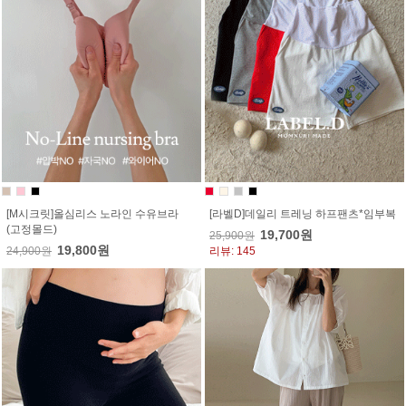
[M시크릿]올심리스 노라인 수유브라
[라벨D]데일리 트레닝 하프팬츠*임부복
(고정몰드)
19,700원
25,900원
19,800원
24,900원
리뷰: 145