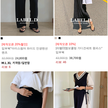
[제작오픈 10%]
[제작오픈 20%할인]
[라벨D]엠보쿨링 가디건세트 원피스*
임부복*아이스썸머 와이드 인생텐션
임부복
팬츠
43,900원
38,700원
32,900원
24,800원
리뷰: 46
리뷰: 6