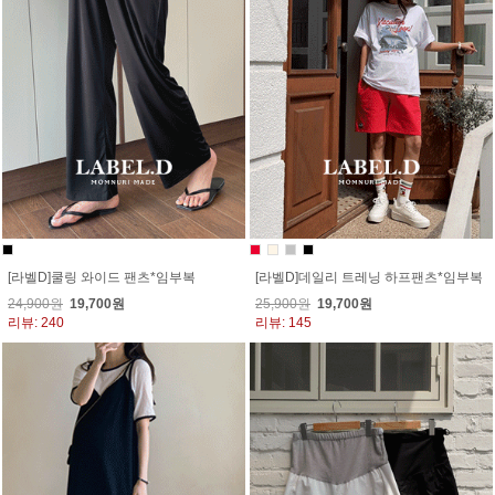
[라벨D]쿨링 와이드 팬츠*임부복
[라벨D]데일리 트레닝 하프팬츠*임부복
24,900원
19,700원
25,900원
19,700원
리뷰: 240
리뷰: 145