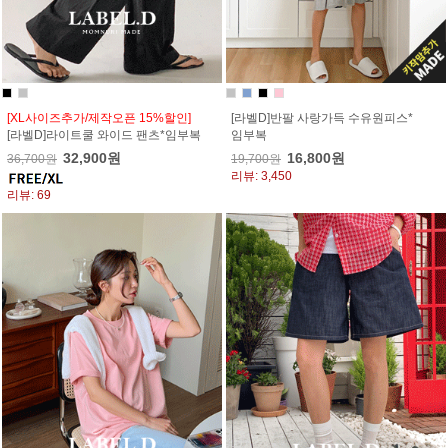
[XL사이즈추가/제작오픈 15%할인]
[라벨D]반팔 사랑가득 수유원피스*
[라벨D]라이트쿨 와이드 팬츠*임부복
임부복
32,900원
16,800원
36,700원
19,700원
리뷰: 3,450
리뷰: 69