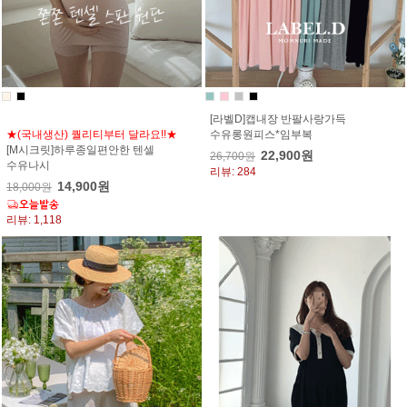
[라벨D]캡내장 반팔사랑가득
★(국내생산) 퀄리티부터 달라요!!★
수유롱원피스*임부복
[M시크릿]하루종일편안한 텐셀
22,900원
26,700원
수유나시
리뷰: 284
14,900원
18,000원
리뷰: 1,118