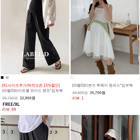
[XL사이즈추가/제작오픈 15%할인]
[라벨D]리본즈 투웨이 원피스*임부복
[라벨D]라이트쿨 와이드 팬츠*임부복
38,800원
35,700원
36,700원
32,900원
리뷰: 1
리뷰: 69