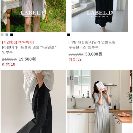
[기간한정 20%특가]
[라벨D](반팔)세일러 언발프릴
[라벨D]라이트쿨링 엠보 하프팬츠*
수유원피스*임부복
임부복
33,600원
38,900원
19,500원
24,800원
리뷰: 32
리뷰: 10