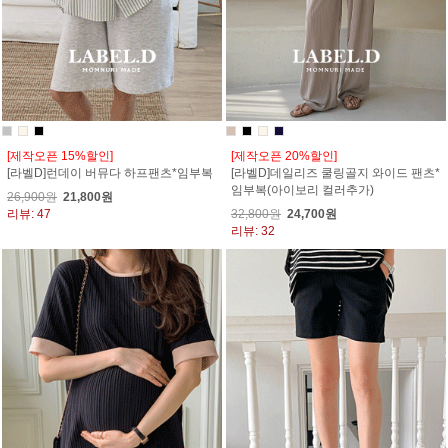
[제작오픈 15%할인]
[제작오픈 20%할인]
[라벨D]런데이 버뮤다 하프팬츠*임부복
[라벨D]데일리즈 쿨링골지 와이드 팬츠*
임부복(아이보리 컬러추가)
26,900원
21,800원
리뷰: 47
32,800원
24,700원
리뷰: 32