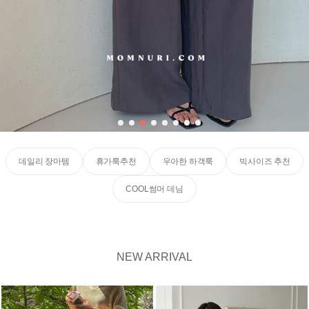
데일리 장마템
휴가룩추천
우아한 하객룩
빅사이즈 추천
COOL썸머 데님
NEW ARRIVAL