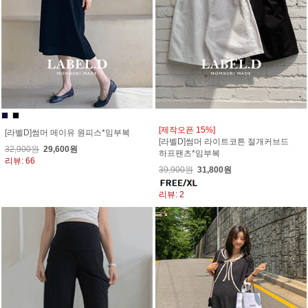
[제작오픈 15%]
[라벨D]썸머 메이유 원피스*임부복
[라벨D]썸머 라이트코튼 절개커브드
32,900원
29,600원
하프팬츠*임부복
리뷰: 66
39,900원
31,800원
리뷰: 2