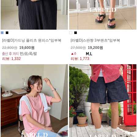
[라벨D]가드닝 플리츠 원피스*임부복
[라벨D]스판짱 3부팬츠*임부복
22,800원
19,600원
27,500원
19,200원
리뷰: 1,332
리뷰: 1,773