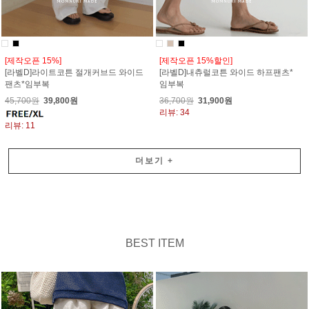
[제작오픈 15%]
[제작오픈 15%할인]
[라벨D]라이트코튼 절개커브드 와이드
[라벨D]내츄럴코튼 와이드 하프팬츠*
팬츠*임부복
임부복
45,700원
39,800원
36,700원
31,900원
리뷰: 34
리뷰: 11
더보기
+
BEST ITEM