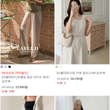
[제작오픈 20%할인]
[라벨D]뮤즈링 자켓 원피스set*임부복
[라벨D]라이트쿨링 엠보 와이드 팬츠*
39,800원
36,700원
임부복
리뷰: 3
29,900원
23,800원
리뷰: 338