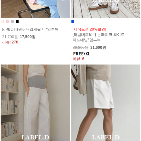
[라벨D]매년꺼내입게될 티*임부복
[제작오픈 20%할인]
[라벨D]후레쉬 논페이크 와이드
21,700원
17,500원
하프데님*임부복
리뷰: 278
39,800원
31,600원
리뷰: 6