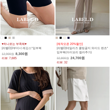
♥하나로는 부족해♥
[제작오픈 20%할인]
[라벨D]3부이너 레깅스*임부복
[라벨D]데일리즈 쿨링골지 와이드 팬츠*
임부복(아이보리 컬러추가)
8,300원
12,900원
24,700원
리뷰: 7,685
32,800원
리뷰: 32