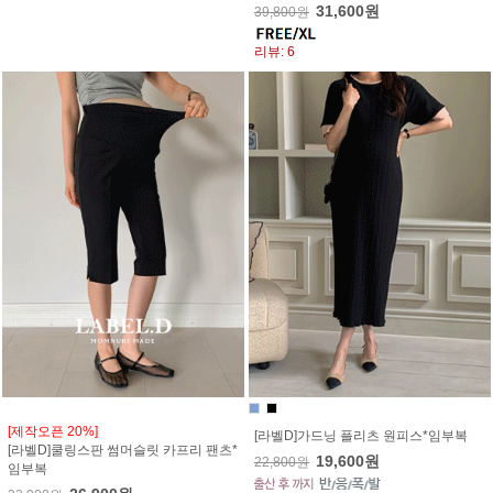
31,600원
39,800원
리뷰: 6
[제작오픈 20%]
[라벨D]가드닝 플리츠 원피스*임부복
[라벨D]쿨링스판 썸머슬릿 카프리 팬츠*
19,600원
22,800원
임부복