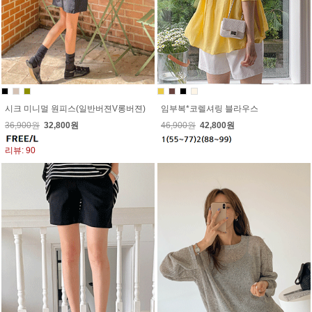
시크 미니멀 원피스(일반버젼V롱버젼)
임부복*코렐셔링 블라우스
36,900원
32,800원
46,900원
42,800원
리뷰: 90