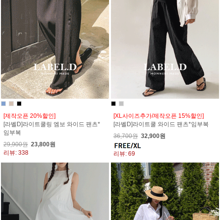
[제작오픈 20%할인]
[XL사이즈추가/제작오픈 15%할인]
[라벨D]라이트쿨링 엠보 와이드 팬츠*
[라벨D]라이트쿨 와이드 팬츠*임부복
임부복
36,700원
32,900원
29,900원
23,800원
리뷰: 338
리뷰: 69