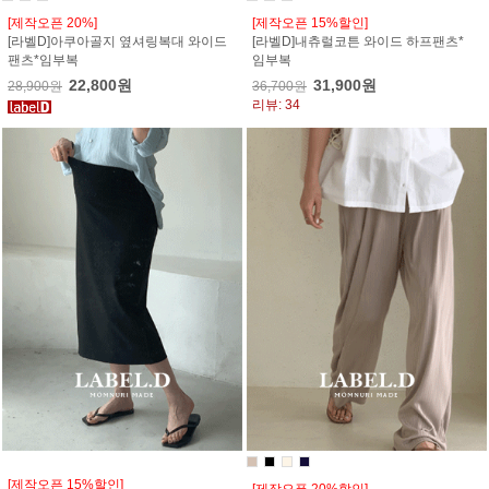
[제작오픈 20%]
[제작오픈 15%할인]
[라벨D]아쿠아골지 옆셔링복대 와이드
[라벨D]내츄럴코튼 와이드 하프팬츠*
팬츠*임부복
임부복
22,800원
31,900원
28,900원
36,700원
리뷰: 34
[제작오픈 15%할인]
[제작오픈 20%할인]