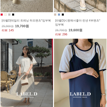
[라벨D]데일리 트레닝 하프팬츠*임부복
[라벨D]시원해서좋아 린넨 4부팬츠*
임부복
19,700원
25,900원
19,600원
리뷰: 145
26,700원
리뷰: 296