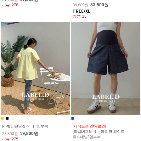
33,800원
리뷰: 278
39,800원
리뷰: 25
[라벨D]탄탄절개 티 *임부복
[제작오픈 20%할인]
[라벨D]후레쉬 논페이크 와이드
19,800원
23,800원
하프데님*임부복
리뷰: 275