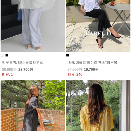
임부복*멜리나 롱블라우스
[라벨D]쿨링 와이드 팬츠*임부복
30,800원
28,700원
24,900원
19,700원
리뷰: 1
리뷰: 240