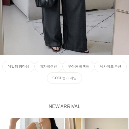
데일리 장마템
휴가룩추천
우아한 하객룩
빅사이즈 추천
COOL썸머 데님
NEW ARRIVAL