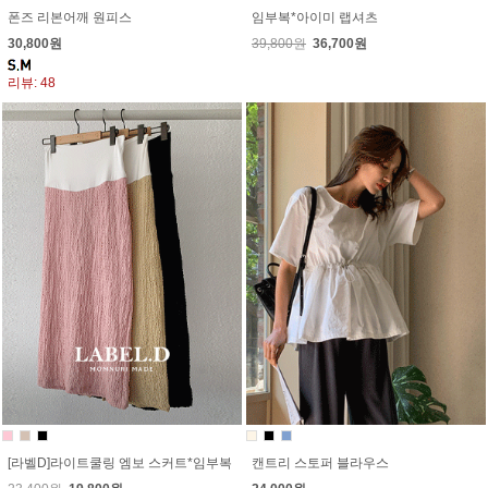
폰즈 리본어깨 원피스
임부복*아이미 랩셔츠
30,800원
39,800원
36,700원
리뷰: 48
[라벨D]라이트쿨링 엠보 스커트*임부복
캔트리 스토퍼 블라우스