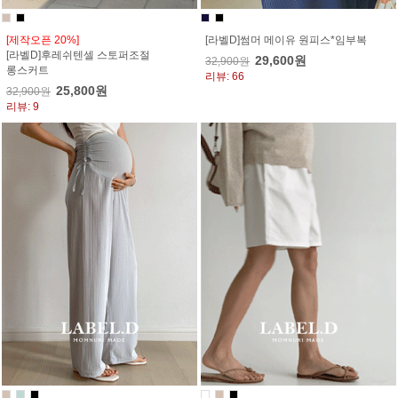
[제작오픈 20%]
[라벨D]썸머 메이유 원피스*임부복
[라벨D]후레쉬텐셀 스토퍼조절
29,600원
32,900원
롱스커트
리뷰: 66
25,800원
32,900원
리뷰: 9