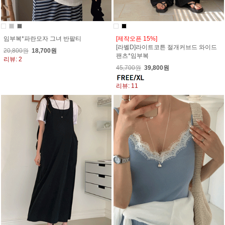
임부복*파란모자 그녀 반팔티
[제작오픈 15%]
[라벨D]라이트코튼 절개커브드 와이드
20,800원
18,700원
팬츠*임부복
리뷰: 2
45,700원
39,800원
리뷰: 11