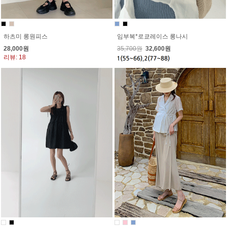
임부복*로쿄레이스 롱나시
하츠미 롱원피스
35,700원
32,600원
28,000원
리뷰: 18