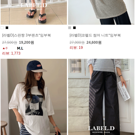
[라벨D]스판짱 3부팬츠*임부복
[라벨D]코렐드 썸머 니트*임부복
27,500원
19,200원
27,900원
24,600원
리뷰: 19
리뷰: 1,773