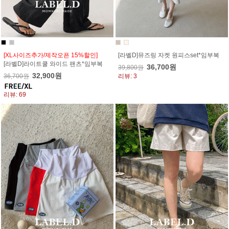
[XL사이즈추가/제작오픈 15%할인]
[라벨D]뮤즈링 자켓 원피스set*임부복
[라벨D]라이트쿨 와이드 팬츠*임부복
36,700원
39,800원
32,900원
36,700원
리뷰: 3
리뷰: 69