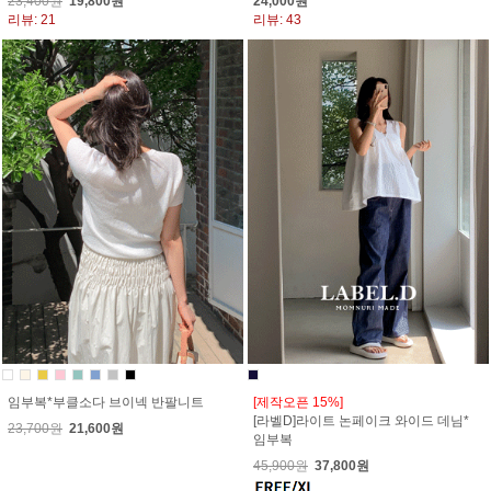
23,400원
19,800원
24,000원
리뷰: 21
리뷰: 43
임부복*부클소다 브이넥 반팔니트
[제작오픈 15%]
[라벨D]라이트 논페이크 와이드 데님*
23,700원
21,600원
임부복
45,900원
37,800원