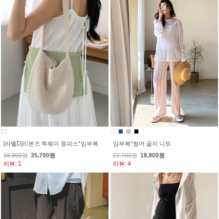
[라벨D]리본즈 투웨이 원피스*임부복
임부복*썸머 골지 니트
38,800원
35,700원
22,700원
18,900원
리뷰: 1
리뷰: 4