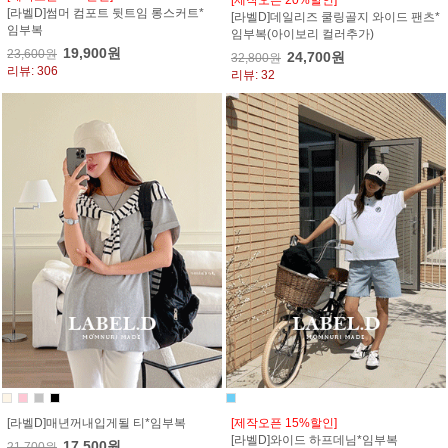
[라벨D]썸머 컴포트 뒷트임 롱스커트*
[라벨D]데일리즈 쿨링골지 와이드 팬츠*
임부복
임부복(아이보리 컬러추가)
19,900원
23,600원
24,700원
32,800원
리뷰: 306
리뷰: 32
[라벨D]매년꺼내입게될 티*임부복
[제작오픈 15%할인]
[라벨D]와이드 하프데님*임부복
17,500원
21,700원