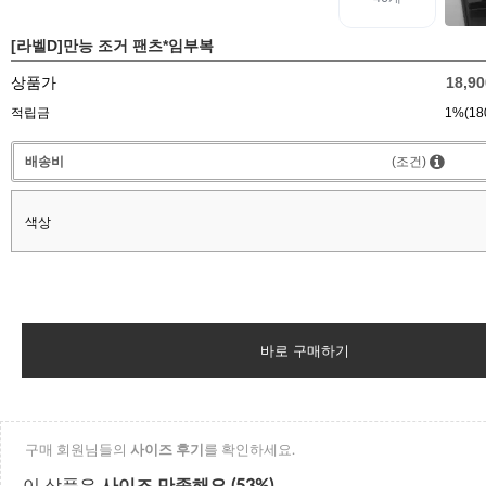
[라벨D]만능 조거 팬츠*임부복
상품가
18,9
적립금
1%(18
배송비
(조건)
색상
바로 구매하기