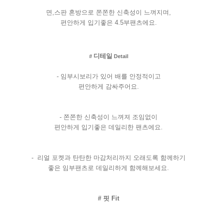
면
,
스판
혼방으로
쫀쫀한
신축성이
느껴지며
,
편안하게
입기좋은
4.5
부팬츠에요
.
디테일
#
Detail
-
임부시보리가
있어
배를
안정적이고
편안하게
감싸주어요
.
-
쫀쫀한
신축성이
느껴져
조임없이
편안하게
입기좋은
데일리한
팬츠에요
.
-
리얼
포켓과
탄탄한
마감처리까지
오래도록
함께하기
좋은
임부팬츠로
데일리하게
함께해보세요
.
#
핏
Fit