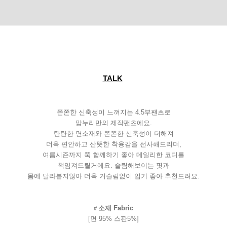
TALK
쫀쫀한
신축성이
느껴지는
4.5
부팬츠로
맘누리만의
제작팬츠에요
.
탄탄한
면소재와
쫀쫀한
신축성이
더해져
더욱
편안하고
산뜻한
착용감을
선사해드리며
,
여름시즌까지
쭉
함께하기
좋아
데일리한
코디를
책임져드릴거에요
.
슬림해보이는
핏과
몸에
달라붙지않아
더욱
거슬림없이
입기
좋아
추천드려요
.
소재
Fabric
#
[
면
95%
스판
5%]