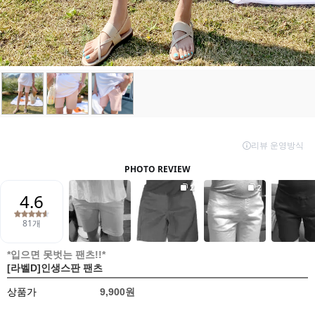
*입으면 못벗는 팬츠!!*
[라벨D]인생스판 팬츠
상품가
9,900원