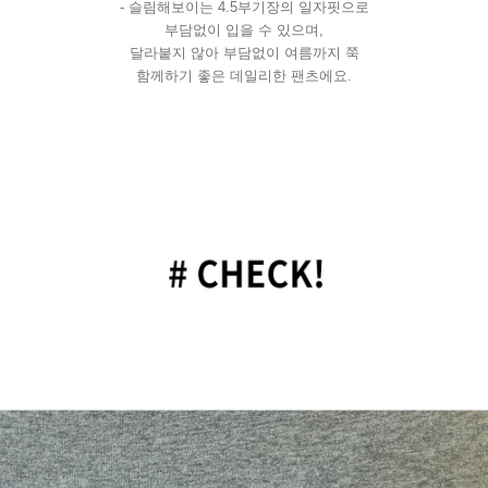
-
슬림해보이는
4.5
부기장의
일자핏으로
부담없이
입을
수
있으며
,
달라붙지
않아
부담없이
여름까지
쭉
함께하기
좋은
데일리한
팬츠에요
.