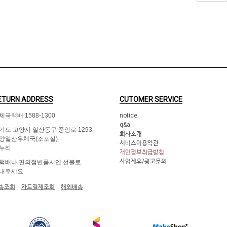
ETURN ADDRESS
CUTOMER SERVICE
체국택배 1588-1300
notice
q&a
기도 고양시 일산동구 중앙로 1293
회사소개
양일산우체국(소포실)
서비스이용약관
누리
개인정보취급방침
사업제휴/광고문의
택배나 편의점반품시엔 선불로
내주세요
송조회
카드결제조회
해외배송