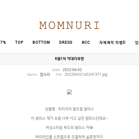
임
7%
TOP
BOTTOM
DRESS
ACC
자체제작 라벨D
6월1차 역대리뷰짱
2022-06-02
Date :
맘누리
20220602160241371.jpg
Name :
File :
상품명 : 프리지아 옆조절 원피스
이 원피스 제가 요즘 너무 사고 싶던 원피스인데요~
여성스러운 무드의 원피스 캬😁
허리라인을 스트랩으로 조절하여 실루엣까지