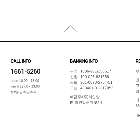
CALL INFO
BANKING INFO
R
1661-5260
우리 1006-901-258617
우
신한 100-026-831658
경
open 10:00 - 18:00
농협 301-0070-2754-51
고
lunch 12:00 - 13:00
국민 488401-01-217053
맘
토/일/공휴일휴무
예금주/(주)하얀달
타
[미확인입금자찾기]
보
배