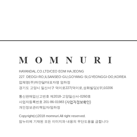
Q&A
제휴/광고문의
배송조회
구매금액별사은품
고객의소리
카드결제조회
마이페이지
로그인
회원가입
마이페이지
HAYANDAL.CO.LTD/CEO EOM HA JEONG
227. DEOGI-RO,ILSANSEO-GU,GOYANG-SI,GYEONGGI-DO,KOREA
장바구니
업체명(주)하얀달/대표자명 엄하정
경기도 고양시 일산서구 덕이로227(덕이로,성화빌딩)(우)10206
개인결제
통신판매업신고번호 제2018-고양일산서-0260호
(사업자정보확인)
사업자등록번호 201-86-01983
개인정보관리책임자/엄하정
Copyright(c)2018 momnuri.All right reserved.
맘누리에 기재된 모든 이미지와 내용의 무단도용을 금합니다