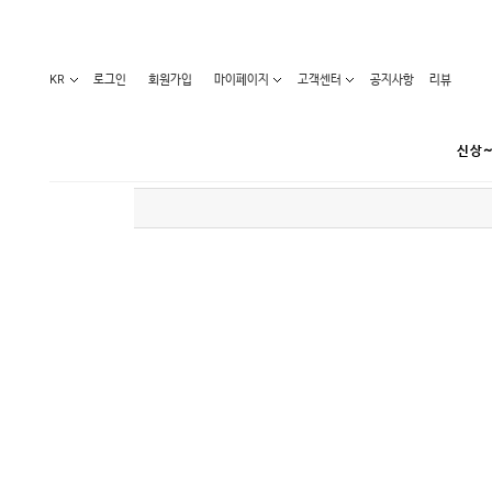
KR
로그인
회원가입
마이페이지
고객센터
공지사항
리뷰
신상~
카테고리
베스트100
원피스
코디아이템
라벨디
블라우스/니트
특가상품
오늘발송
티/나시
홈웨어
세일50-80%
아우터
요가복
임산부화장품
임산부하의
수영복
1+1세일
레깅스/스타킹
언더웨어
기획전
수유복
앱특가