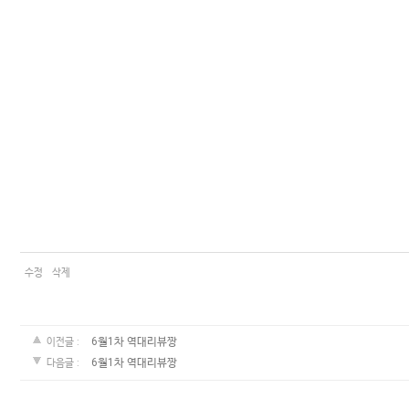
커뮤니티
이벤트
리뷰
맘누리뉴스
다이어리
리얼체험단모집
만삭사진컨테스트
아기사진컨테스트
수정
삭제
고객센터 1661-5260
6월1차 역대리뷰짱
이전글 :
미확인입금자보기
공지사항
6월1차 역대리뷰짱
다음글 :
자주묻는질문
이용안내