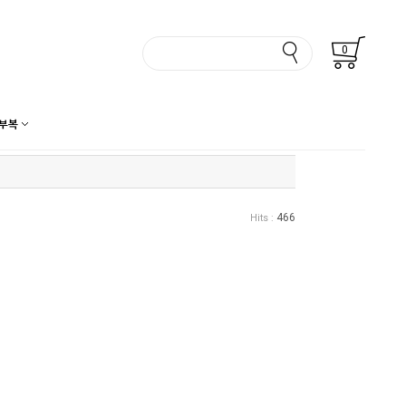
0
부복
466
Hits :