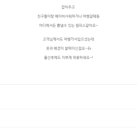
잡아주고
친구들이랑 베이비샤워하거나 여행갈때등
어디에서든 뽐낼수 있는 원피스같아요~
고객님께서도 여행가서입으셨는데
옷과 배경이 찰떡이신걸요~👍
출산후에도 이쁘게 착용하세요~!