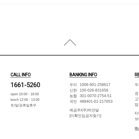
CALL INFO
BANKING INFO
R
1661-5260
우리 1006-901-258617
우
신한 100-026-831658
경
open 10:00 - 18:00
농협 301-0070-2754-51
고
lunch 12:00 - 13:00
국민 488401-01-217053
맘
토/일/공휴일휴무
예금주/(주)하얀달
타
[미확인입금자찾기]
보
배