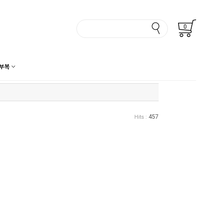
0
부복
457
Hits :