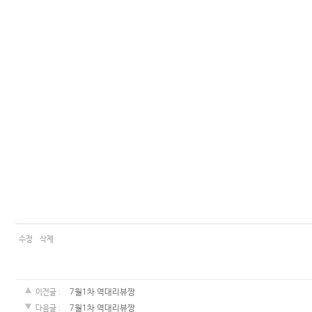
커뮤니티
이벤트
리뷰
맘누리뉴스
다이어리
리얼체험단모집
만삭사진컨테스트
아기사진컨테스트
고객센터 1661-5260
수정
삭제
미확인입금자보기
공지사항
7월1차 역대리뷰짱
이전글 :
자주묻는질문
이용안내
7월1차 역대리뷰짱
다음글 :