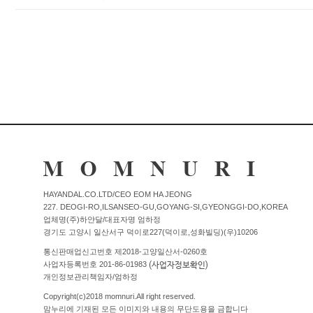
Q&A
제휴/광고문의
배송조회
구매금액별사은품
고객의소리
카드결제조회
마이페이지
로그인
회원가입
마이페이지
장바구니
HAYANDAL.CO.LTD/CEO EOM HA JEONG
개인결제
227. DEOGI-RO,ILSANSEO-GU,GOYANG-SI,GYEONGGI-DO,KOREA
업체명(주)하얀달/대표자명 엄하정
경기도 고양시 일산서구 덕이로227(덕이로,성화빌딩)(우)10206
통신판매업신고번호 제2018-고양일산서-0260호
(사업자정보확인)
사업자등록번호 201-86-01983
개인정보관리책임자/엄하정
Copyright(c)2018 momnuri.All right reserved.
맘누리에 기재된 모든 이미지와 내용의 무단도용을 금합니다