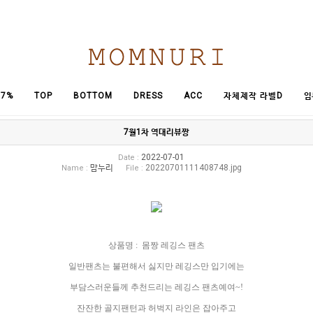
임
7%
TOP
BOTTOM
DRESS
ACC
자체제작 라벨D
7월1차 역대리뷰짱
2022-07-01
Date :
맘누리
20220701111408748.jpg
Name :
File :
상품명 : 몸짱 레깅스 팬츠
일반팬츠는 불편해서 싫지만 레깅스만 입기에는
부담스러운들께 추천드리는 레깅스 팬츠예여~!
잔잔한 골지팬턴과 허벅지 라인은 잡아주고