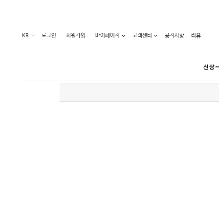
KR
로그인
회원가입
마이페이지
고객센터
공지사항
리뷰
신상~
카테고리
베스트100
원피스
코디아이템
라벨디
블라우스/니트
특가상품
오늘발송
티/나시
홈웨어
세일50-80%
아우터
요가복
임산부화장품
임산부하의
수영복
1+1세일
레깅스/스타킹
언더웨어
기획전
수유복
앱특가