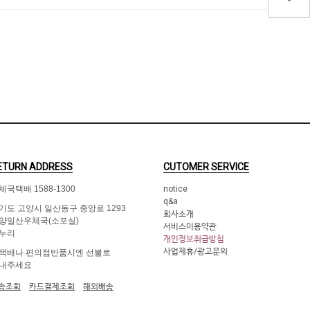
ETURN ADDRESS
CUTOMER SERVICE
체국택배 1588-1300
notice
q&a
기도 고양시 일산동구 중앙로 1293
회사소개
양일산우체국(소포실)
서비스이용약관
누리
개인정보취급방침
사업제휴/광고문의
택배나 편의점반품시엔 선불로
내주세요
송조회
카드결제조회
해외배송