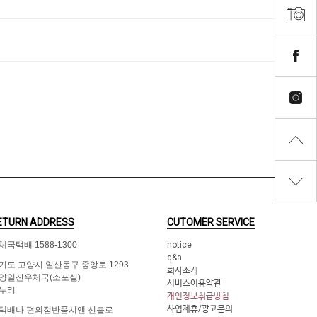
ETURN ADDRESS
CUTOMER SERVICE
체국택배 1588-1300
notice
q&a
기도 고양시 일산동구 중앙로 1293
회사소개
양일산우체국(소포실)
서비스이용약관
누리
개인정보취급방침
사업제휴/광고문의
택배나 편의점반품시엔 선불로