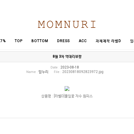
임
7%
TOP
BOTTOM
DRESS
ACC
자체제작 라벨D
8월 3차 역대리뷰짱
2023-08-18
Date :
맘누리
20230818092823972.jpg
Name :
File :
상품명 : [라벨D]풀잎꽃 자수 원피스