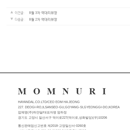
커뮤니티
8월 3차 역대리뷰짱
이전글 :
8월 2차 역대리뷰짱
다음글 :
이벤트
리뷰
맘누리뉴스
다이어리
리얼체험단모집
만삭사진컨테스트
아기사진컨테스트
고객센터 1661-5260
HAYANDAL.CO.LTD/CEO EOM HA JEONG
227. DEOGI-RO,ILSANSEO-GU,GOYANG-SI,GYEONGGI-DO,KOREA
업체명(주)하얀달/대표자명 엄하정
미확인입금자보기
공지사항
경기도 고양시 일산서구 덕이로227(덕이로,성화빌딩)(우)10206
자주묻는질문
이용안내
통신판매업신고번호 제2018-고양일산서-0260호