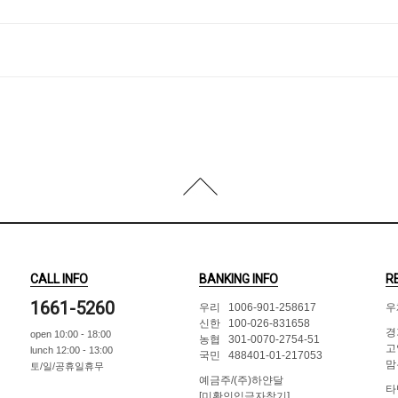
CALL INFO
BANKING INFO
R
1661-5260
우리 1006-901-258617
우
신한 100-026-831658
경
open 10:00 - 18:00
농협 301-0070-2754-51
고
lunch 12:00 - 13:00
국민 488401-01-217053
맘
토/일/공휴일휴무
예금주/(주)하얀달
타
[미확인입금자찾기]