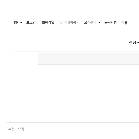
KR
로그인
회원가입
마이페이지
고객센터
공지사항
리뷰
신상~
카테고리
베스트100
원피스
코디아이템
라벨디
블라우스/니트
특가상품
오늘발송
티/나시
홈웨어
세일50-80%
아우터
요가복
임산부화장품
임산부하의
수영복
1+1세일
레깅스/스타킹
언더웨어
수정
삭제
기획전
수유복
앱특가