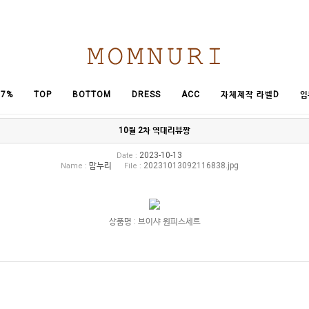
임
7%
TOP
BOTTOM
DRESS
ACC
자체제작 라벨D
10월 2차 역대리뷰짱
2023-10-13
Date :
맘누리
20231013092116838.jpg
Name :
File :
상품명 : 브이샤 원피스세트