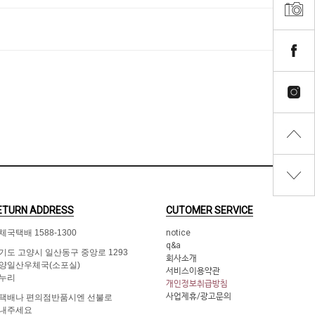
ETURN ADDRESS
CUTOMER SERVICE
체국택배 1588-1300
notice
q&a
기도 고양시 일산동구 중앙로 1293
회사소개
양일산우체국(소포실)
서비스이용약관
누리
개인정보취급방침
사업제휴/광고문의
택배나 편의점반품시엔 선불로
내주세요