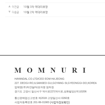
커뮤니티
10월 3차 역대리뷰짱
이전글 :
10월 2차 역대리뷰짱
다음글 :
이벤트
리뷰
맘누리뉴스
다이어리
리얼체험단모집
만삭사진컨테스트
아기사진컨테스트
고객센터 1661-5260
HAYANDAL.CO.LTD/CEO EOM HA JEONG
227. DEOGI-RO,ILSANSEO-GU,GOYANG-SI,GYEONGGI-DO,KOREA
업체명(주)하얀달/대표자명 엄하정
경기도 고양시 일산서구 덕이로227(덕이로,성화빌딩)(우)10206
미확인입금자보기
공지사항
통신판매업신고번호 제2018-고양일산서-0260호
자주묻는질문
이용안내
(사업자정보확인)
사업자등록번호 201-86-01983