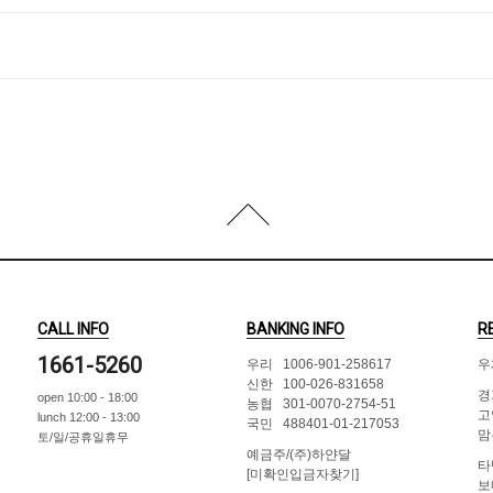
CALL INFO
BANKING INFO
R
1661-5260
우리 1006-901-258617
우
신한 100-026-831658
경
open 10:00 - 18:00
농협 301-0070-2754-51
고
lunch 12:00 - 13:00
국민 488401-01-217053
맘
토/일/공휴일휴무
예금주/(주)하얀달
타
[미확인입금자찾기]
보