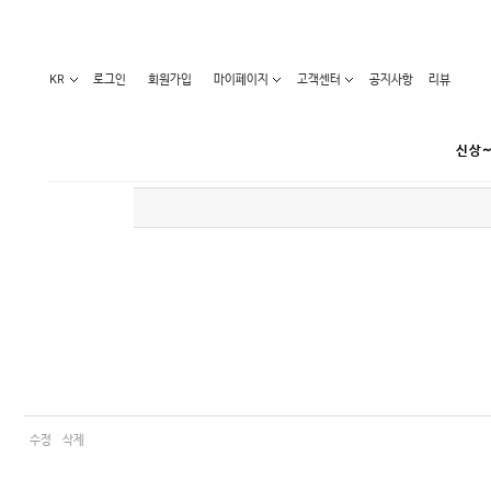
KR
로그인
회원가입
마이페이지
고객센터
공지사항
리뷰
신상~
카테고리
베스트100
원피스
코디아이템
라벨디
블라우스/니트
특가상품
오늘발송
티/나시
홈웨어
세일50-80%
아우터
요가복
임산부화장품
임산부하의
수영복
수정
삭제
1+1세일
레깅스/스타킹
언더웨어
기획전
수유복
앱특가