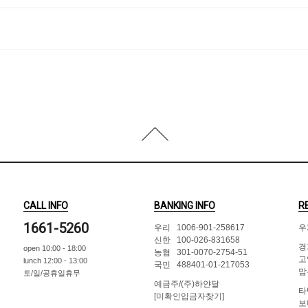
CALL INFO
BANKING INFO
R
1661-5260
우리 1006-901-258617
우
신한 100-026-831658
경
open 10:00 - 18:00
농협 301-0070-2754-51
고
lunch 12:00 - 13:00
국민 488401-01-217053
맘
토/일/공휴일휴무
예금주/(주)하얀달
타
[미확인입금자찾기]
보