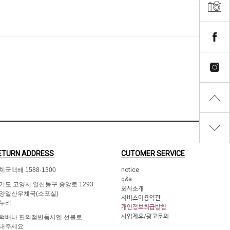
ETURN ADDRESS
CUTOMER SERVICE
체국택배 1588-1300
notice
q&a
기도 고양시 일산동구 중앙로 1293
회사소개
양일산우체국(소포실)
서비스이용약관
누리
개인정보취급방침
사업제휴/광고문의
택배나 편의점반품시엔 선불로
내주세요