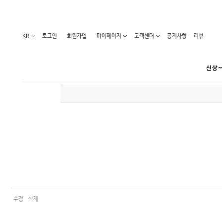
KR
로그인
회원가입
마이페이지
고객센터
공지사항
리뷰
신상~
카테고리
베스트100
원피스
코디아이템
라벨디
블라우스/니트
특가상품
오늘발송
티/나시
홈웨어
세일50-80%
아우터
요가복
임산부화장품
임산부하의
수영복
수정
삭제
1+1세일
레깅스/스타킹
언더웨어
기획전
수유복
앱특가