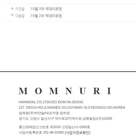
커뮤니티
10월 3차 역대리뷰짱
이전글 :
10월 2차 역대리뷰짱
다음글 :
이벤트
리뷰
맘누리뉴스
다이어리
리얼체험단모집
만삭사진컨테스트
아기사진컨테스트
고객센터 1661-5260
HAYANDAL.CO.LTD/CEO EOM HA JEONG
227. DEOGI-RO,ILSANSEO-GU,GOYANG-SI,GYEONGGI-DO,KOREA
업체명(주)하얀달/대표자명 엄하정
경기도 고양시 일산서구 덕이로227(덕이로,성화빌딩)(우)10206
미확인입금자보기
공지사항
통신판매업신고번호 제2018-고양일산서-0260호
자주묻는질문
이용안내
(사업자정보확인)
사업자등록번호 201-86-01983