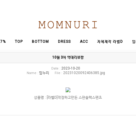
임
7%
TOP
BOTTOM
DRESS
ACC
자체제작 라벨D
10월 3차 역대리뷰짱
2023-10-20
Date :
맘누리
20231020092406385.jpg
Name :
File :
상품명 : [라벨D]작정하고만든 스판슬랙스팬츠