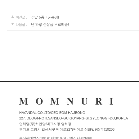
커뮤니티
주말 6종쿠폰증정!
이전글 :
단 하루 전상품 무료배송!
다음글 :
이벤트
리뷰
맘누리뉴스
다이어리
리얼체험단모집
만삭사진컨테스트
아기사진컨테스트
고객센터 1661-5260
HAYANDAL.CO.LTD/CEO EOM HA JEONG
227. DEOGI-RO,ILSANSEO-GU,GOYANG-SI,GYEONGGI-DO,KOREA
미확인입금자보기
공지사항
업체명(주)하얀달/대표자명 엄하정
경기도 고양시 일산서구 덕이로227(덕이로,성화빌딩)(우)10206
자주묻는질문
이용안내
통신판매업신고번호 제2018-고양일산서-0260호