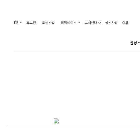
KR
로그인
회원가입
마이페이지
고객센터
공지사항
리뷰
신상~
카테고리
베스트100
원피스
코디아이템
라벨디
블라우스/니트
특가상품
오늘발송
티/나시
홈웨어
세일50-80%
아우터
요가복
임산부화장품
임산부하의
수영복
1+1세일
레깅스/스타킹
언더웨어
기획전
수유복
앱특가