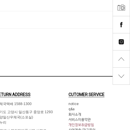
ETURN ADDRESS
CUTOMER SERVICE
체국택배 1588-1300
notice
q&a
기도 고양시 일산동구 중앙로 1293
회사소개
양일산우체국(소포실)
서비스이용약관
누리
개인정보취급방침
사업제휴/광고문의