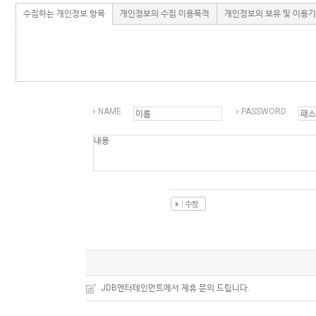
Q&A
제휴/광고문의
수집하는 개인정보 항목
개인정보의 수집 이용목적
개인정보의 보유 및 이용
배송조회
구매금액별사은품
고객의소리
카드결제조회
마이페이지
NAME
PASSWORD
로그인
회원가입
마이페이지
장바구니
개인결제
JDB엔터테인먼트에서 제휴 문의 드립니다.