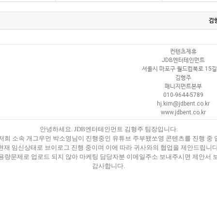
김
컨텐츠제휴
JDB엔터테인먼트
서울시 마포구 월드컵북로 15길 
김형주
매니지먼트본부
010-9644-5789
hj.kim@jdbent.co.kr
www.jdbent.co.kr
안녕하세요. JDB엔터테인먼트 김형주 팀장입니다.
저희 소속 개그우먼 박소영님이 진행중인 유튜브 주부됐쏘영 콘텐츠를 진행 중
현재 임신상태로 브이로그 진행 중이며 이에 따라 귀사와의 협업을 제안드립니다
용량문제로 업로드 되지 않아 마케팅 담당자분 이메일주소 보내주시면 제안서
감사합니다.