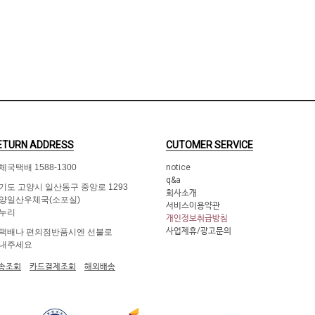
ETURN ADDRESS
CUTOMER SERVICE
체국택배 1588-1300
notice
q&a
기도 고양시 일산동구 중앙로 1293
회사소개
양일산우체국(소포실)
서비스이용약관
누리
개인정보취급방침
사업제휴/광고문의
택배나 편의점반품시엔 선불로
내주세요
송조회
카드결제조회
해외배송