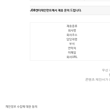
커뮤니티
JDB엔터테인먼트에서 제휴 문의 드립니다.
이벤트
제휴종류
회사명
리뷰
회사주소
담당자명
맘누리뉴스
부서
다이어리
연락처
이메일
리얼체험단모집
회사URL
만삭사진컨테스트
아기사진컨테스트
우선 
고객센터 1661-5260
콘텐츠 제안서가 
미확인입금자보기
공지사항
자주묻는질문
이용안내
개인정보 수집에 대한 동의