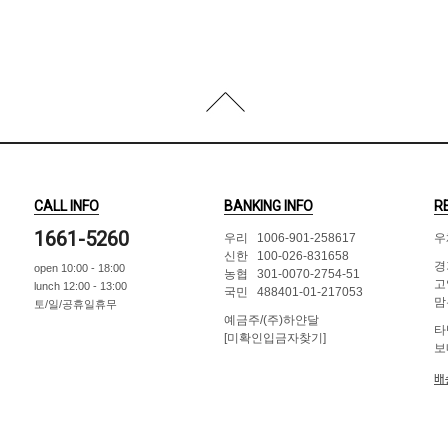
CALL INFO
BANKING INFO
R
1661-5260
우리 1006-901-258617
우
신한 100-026-831658
경
open 10:00 - 18:00
농협 301-0070-2754-51
고
lunch 12:00 - 13:00
국민 488401-01-217053
맘
토/일/공휴일휴무
예금주/(주)하얀달
타
[미확인입금자찾기]
보
배