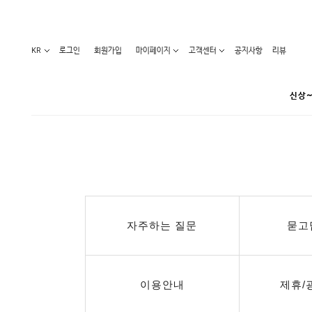
KR
로그인
회원가입
마이페이지
고객센터
공지사항
리뷰
신상~
카테고리
베스트100
원피스
코디아이템
라벨디
블라우스/니트
특가상품
자주하는 질문
묻고
오늘발송
티/나시
홈웨어
세일50-80%
아우터
요가복
임산부화장품
임산부하의
수영복
이용안내
제휴/
1+1세일
레깅스/스타킹
언더웨어
기획전
수유복
앱특가