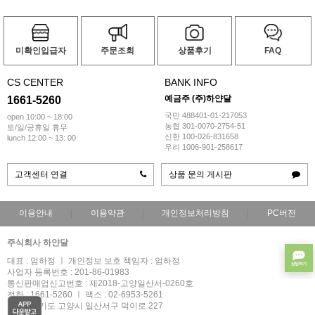
미확인입급자
주문조회
상품후기
FAQ
CS CENTER
BANK INFO
예금주 (주)하얀달
1661-5260
국민 488401-01-217053
open 10:00 ~ 18:00
농협 301-0070-2754-51
토/일/공휴일 휴무
신한 100-026-831658
lunch 12:00 ~ 13: 00
우리 1006-901-258617
고객센터 연결
상품 문의 게시판
이용안내
이용약관
개인정보처리방침
PC버전
주식회사 하얀달
대표 : 엄하정 ㅣ 개인정보 보호 책임자 : 엄하정
사업자 등록번호 : 201-86-01983
통신판매업신고번호 : 제2018-고양일산서-0260호
전화 : 1661-5260 ㅣ 팩스 : 02-6953-5261
주소 : 경기도 고양시 일산서구 덕이로 227