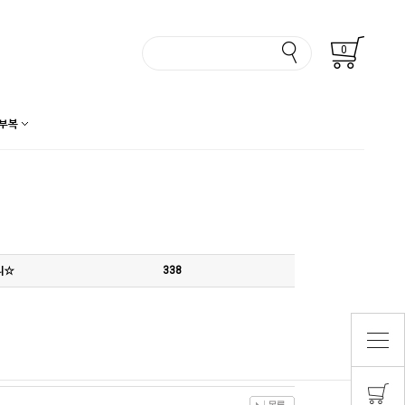
0
부복
리☆
338