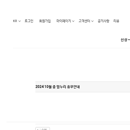
KR
로그인
회원가입
마이페이지
고객센터
공지사항
리뷰
신상~
카테고리
베스트100
원피스
코디아이템
라벨디
블라우스/니트
특가상품
2024 10월 중 맘누리 휴무안내
오늘발송
티/나시
홈웨어
세일50-80%
아우터
요가복
임산부화장품
임산부하의
수영복
1+1세일
레깅스/스타킹
언더웨어
기획전
수유복
앱특가