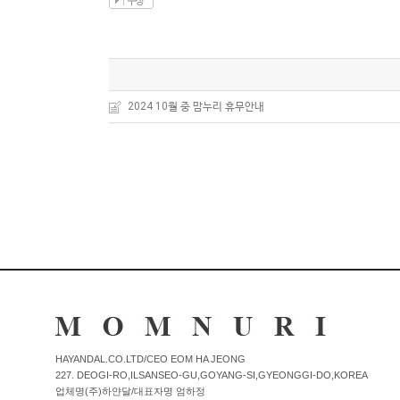
커뮤니티
이벤트
2024 10월 중 맘누리 휴무안내
리뷰
맘누리뉴스
다이어리
리얼체험단모집
만삭사진컨테스트
아기사진컨테스트
고객센터 1661-5260
미확인입금자보기
공지사항
HAYANDAL.CO.LTD/CEO EOM HA JEONG
227. DEOGI-RO,ILSANSEO-GU,GOYANG-SI,GYEONGGI-DO,KOREA
자주묻는질문
이용안내
업체명(주)하얀달/대표자명 엄하정