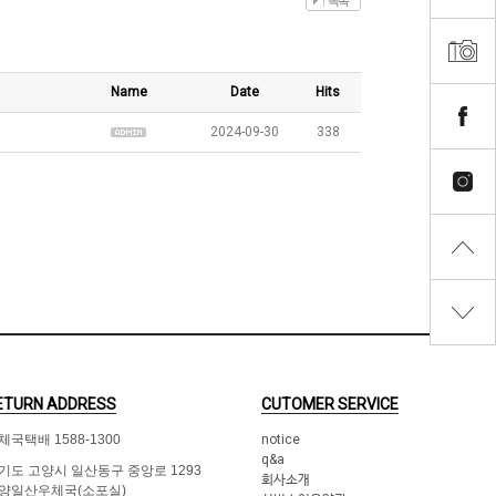
Name
Date
Hits
2024-09-30
338
ETURN ADDRESS
CUTOMER SERVICE
체국택배 1588-1300
notice
q&a
기도 고양시 일산동구 중앙로 1293
회사소개
양일산우체국(소포실)