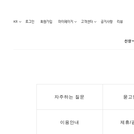
KR
로그인
회원가입
마이페이지
고객센터
공지사항
리뷰
신상~
카테고리
베스트100
원피스
코디아이템
라벨디
블라우스/니트
특가상품
자주하는 질문
묻고
오늘발송
티/나시
홈웨어
세일50-80%
아우터
요가복
임산부화장품
임산부하의
수영복
이용안내
제휴/
1+1세일
레깅스/스타킹
언더웨어
기획전
수유복
앱특가