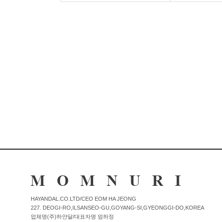
커뮤니티
이벤트
리뷰
맘누리뉴스
다이어리
리얼체험단모집
만삭사진컨테스트
아기사진컨테스트
고객센터 1661-5260
미확인입금자보기
공지사항
HAYANDAL.CO.LTD/CEO EOM HA JEONG
227. DEOGI-RO,ILSANSEO-GU,GOYANG-SI,GYEONGGI-DO,KOREA
자주묻는질문
이용안내
업체명(주)하얀달/대표자명 엄하정