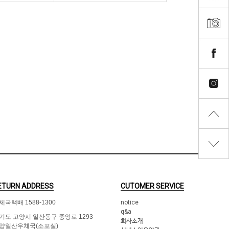
ETURN ADDRESS
CUTOMER SERVICE
체국택배 1588-1300
notice
q&a
기도 고양시 일산동구 중앙로 1293
회사소개
양일산우체국(소포실)