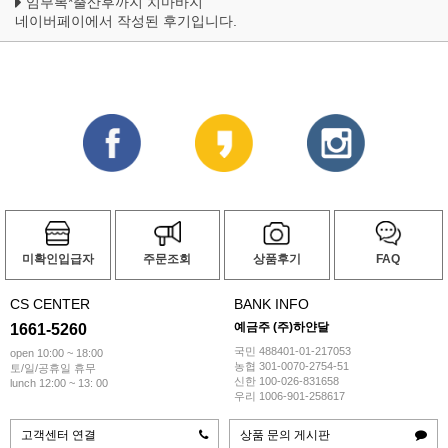
임부복*출산후까지 치마바지
네이버페이에서 작성된 후기입니다.
미확인입급자
주문조회
상품후기
FAQ
CS CENTER
BANK INFO
예금주 (주)하얀달
1661-5260
국민 488401-01-217053
open 10:00 ~ 18:00
농협 301-0070-2754-51
토/일/공휴일 휴무
신한 100-026-831658
lunch 12:00 ~ 13: 00
우리 1006-901-258617
고객센터 연결
상품 문의 게시판