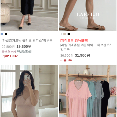
[라벨D]가드닝 플리츠 원피스*임부복
[제작오픈 15%할인]
[라벨D]내츄럴코튼 와이드 하프팬츠*
19,600원
22,800원
임부복
31,900원
36,700원
리뷰: 1,332
리뷰: 34