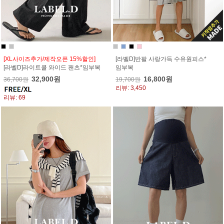
[XL사이즈추가/제작오픈 15%할인]
[라벨D]반팔 사랑가득 수유원피스*
[라벨D]라이트쿨 와이드 팬츠*임부복
임부복
32,900원
16,800원
36,700원
19,700원
리뷰: 3,450
리뷰: 69