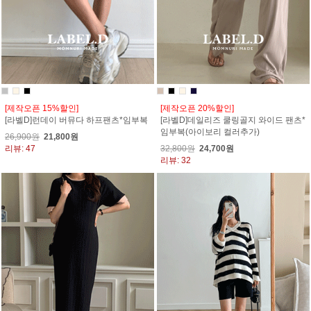
[제작오픈 15%할인]
[제작오픈 20%할인]
[라벨D]런데이 버뮤다 하프팬츠*임부복
[라벨D]데일리즈 쿨링골지 와이드 팬츠*
임부복(아이보리 컬러추가)
26,900원
21,800원
리뷰: 47
32,800원
24,700원
리뷰: 32