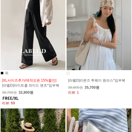
[XL사이즈추가/제작오픈 15%할인]
[라벨D]리본즈 투웨이 원피스*임부복
[라벨D]라이트쿨 와이드 팬츠*임부복
38,800원
35,700원
36,700원
32,900원
리뷰: 1
리뷰: 69