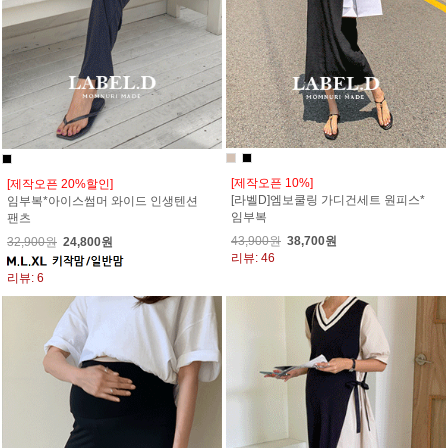
[제작오픈 10%]
[제작오픈 20%할인]
[라벨D]엠보쿨링 가디건세트 원피스*
임부복*아이스썸머 와이드 인생텐션
임부복
팬츠
43,900원
38,700원
32,900원
24,800원
리뷰: 46
리뷰: 6