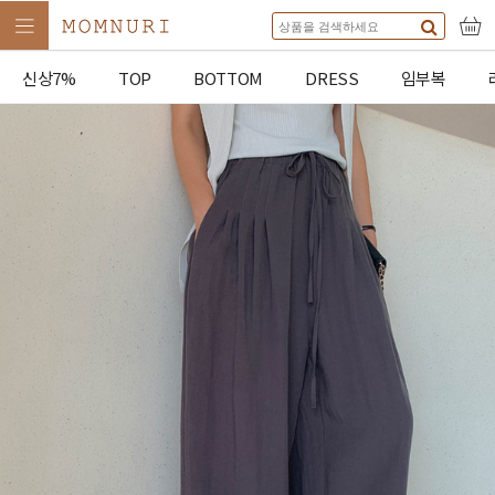
신상7%
TOP
BOTTOM
DRESS
임부복