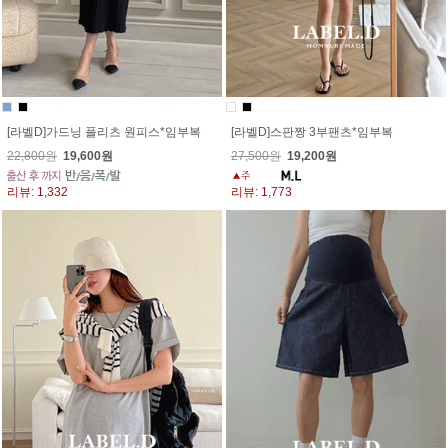
[라벨D]가드닝 플리츠 원피스*임부복
[라벨D]스판짱 3부팬츠*임부복
22,800원
19,600원
27,500원
19,200원
리뷰: 1,332
리뷰: 1,773