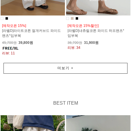
[제작오픈 15%]
[제작오픈 15%할인]
[라벨D]라이트코튼 절개커브드 와이드
[라벨D]내츄럴코튼 와이드 하프팬츠*
팬츠*임부복
임부복
45,700원
39,800원
36,700원
31,900원
리뷰: 34
리뷰: 11
더보기
+
BEST ITEM