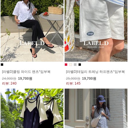
[라벨D]쿨링 와이드 팬츠*임부복
[라벨D]데일리 트레닝 하프팬츠*임부복
24,900원
19,700원
25,900원
19,700원
리뷰: 240
리뷰: 145