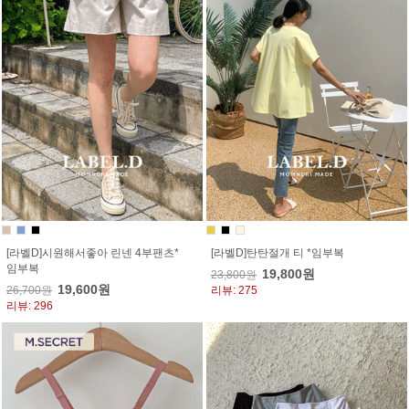
[라벨D]시원해서좋아 린넨 4부팬츠*
[라벨D]탄탄절개 티 *임부복
임부복
19,800원
23,800원
19,600원
26,700원
리뷰: 275
리뷰: 296