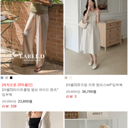
[제작오픈 20%할인]
[라벨D]뮤즈링 자켓 원피스set*임부복
[라벨D]라이트쿨링 엠보 와이드 팬츠*
39,800원
36,700원
임부복
리뷰: 3
29,900원
23,800원
리뷰: 338