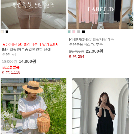
[라벨D]캡내장 반팔사랑가득
★(국내생산) 퀄리티부터 달라요!!★
수유롱원피스*임부복
[M시크릿]하루종일편안한 텐셀
22,900원
26,700원
수유나시
리뷰: 284
14,900원
18,000원
리뷰: 1,118