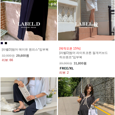
[제작오픈 15%]
[라벨D]썸머 메이유 원피스*임부복
[라벨D]썸머 라이트코튼 절개커브드
32,900원
29,600원
하프팬츠*임부복
리뷰: 66
39,900원
31,800원
리뷰: 2