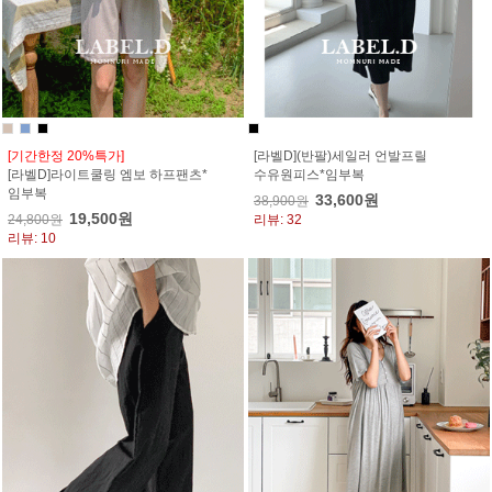
[기간한정 20%특가]
[라벨D](반팔)세일러 언발프릴
[라벨D]라이트쿨링 엠보 하프팬츠*
수유원피스*임부복
임부복
33,600원
38,900원
19,500원
24,800원
리뷰: 32
리뷰: 10