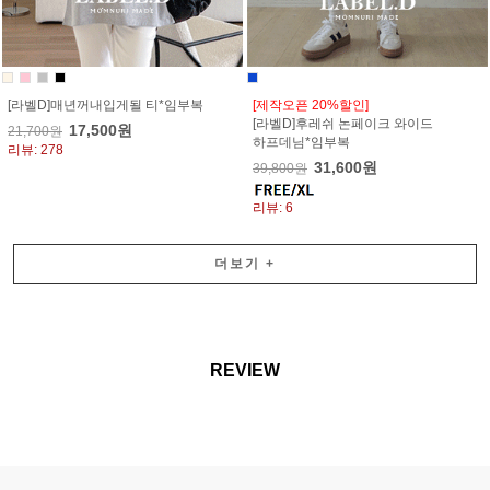
[라벨D]매년꺼내입게될 티*임부복
[제작오픈 20%할인]
[라벨D]후레쉬 논페이크 와이드
17,500원
21,700원
하프데님*임부복
리뷰: 278
31,600원
39,800원
리뷰: 6
더보기
+
REVIEW