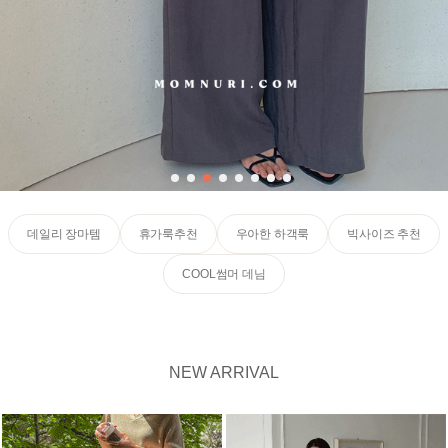
데일리 장마템
휴가룩추천
우아한 하객룩
빅사이즈 추천
COOL썸머 데님
NEW ARRIVAL