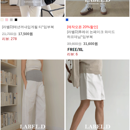
[라벨D]매년꺼내입게될 티*임부복
[제작오픈 20%할인]
[라벨D]후레쉬 논페이크 와이드
21,700원
17,500원
하프데님*임부복
리뷰: 278
39,800원
31,600원
리뷰: 6