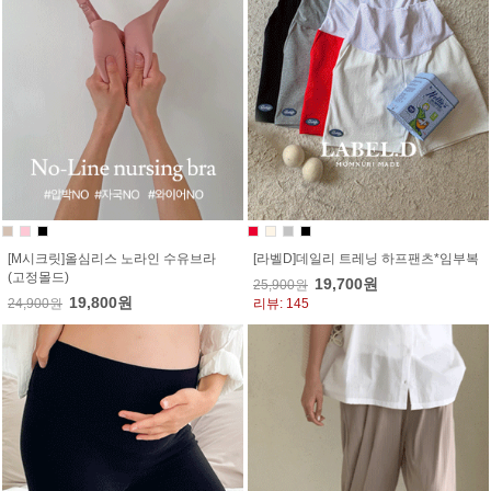
[M시크릿]올심리스 노라인 수유브라
[라벨D]데일리 트레닝 하프팬츠*임부복
(고정몰드)
19,700원
25,900원
19,800원
24,900원
리뷰: 145