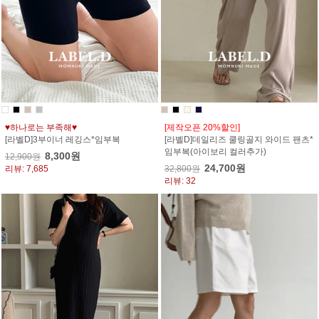
♥하나로는 부족해♥
[제작오픈 20%할인]
[라벨D]3부이너 레깅스*임부복
[라벨D]데일리즈 쿨링골지 와이드 팬츠*
임부복(아이보리 컬러추가)
8,300원
12,900원
24,700원
리뷰: 7,685
32,800원
리뷰: 32