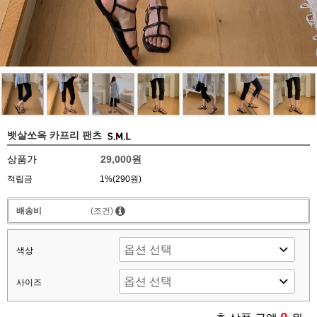
뱃살쏘옥 카프리 팬츠
상품가
29,000원
적립금
1%(290원)
배송비
(조건)
색상
사이즈