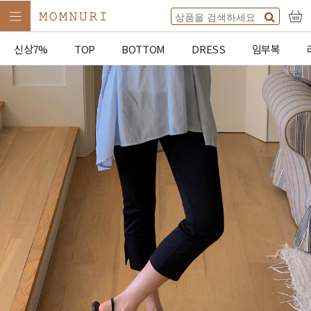
신상7%
TOP
BOTTOM
DRESS
임부복