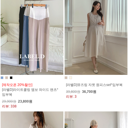
[제작오픈 20%할인]
[라벨D]뮤즈링 자켓 원피스set*임부복
[라벨D]라이트쿨링 엠보 와이드 팬츠*
39,800원
36,700원
임부복
리뷰: 3
29,900원
23,800원
리뷰: 338