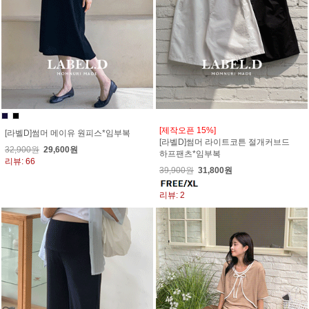
[제작오픈 15%]
[라벨D]썸머 메이유 원피스*임부복
[라벨D]썸머 라이트코튼 절개커브드
32,900원
29,600원
하프팬츠*임부복
리뷰: 66
39,900원
31,800원
리뷰: 2