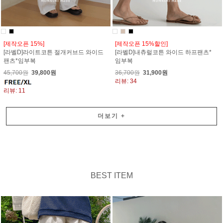
[제작오픈 15%]
[제작오픈 15%할인]
[라벨D]라이트코튼 절개커브드 와이드
[라벨D]내츄럴코튼 와이드 하프팬츠*
팬츠*임부복
임부복
45,700원
39,800원
36,700원
31,900원
리뷰: 34
리뷰: 11
더보기
+
BEST ITEM