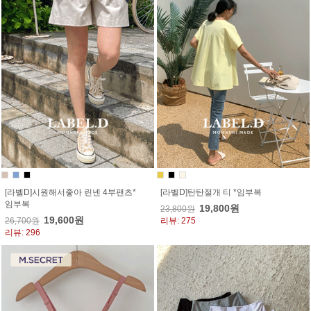
[라벨D]시원해서좋아 린넨 4부팬츠*
[라벨D]탄탄절개 티 *임부복
임부복
19,800원
23,800원
19,600원
26,700원
리뷰: 275
리뷰: 296