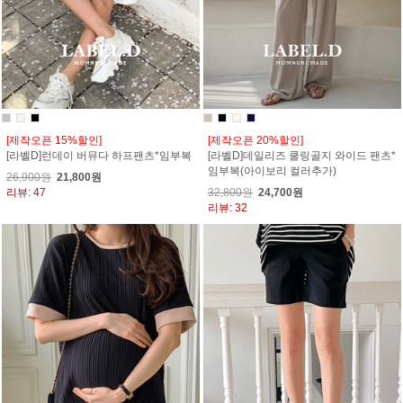
[제작오픈 15%할인]
[제작오픈 20%할인]
[라벨D]런데이 버뮤다 하프팬츠*임부복
[라벨D]데일리즈 쿨링골지 와이드 팬츠*
임부복(아이보리 컬러추가)
26,900원
21,800원
리뷰: 47
32,800원
24,700원
리뷰: 32