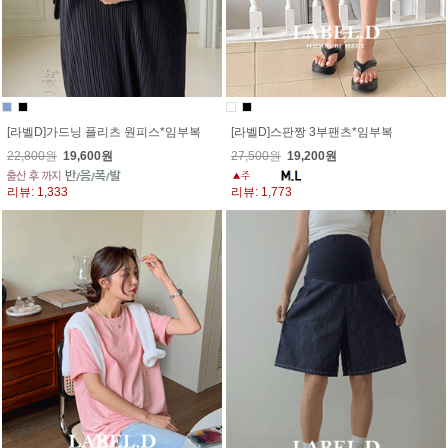
[라벨D]가드닝 플리츠 원피스*임부복
[라벨D]스판짱 3부팬츠*임부복
22,800원
19,600원
27,500원
19,200원
리뷰: 1,333
리뷰: 1,773