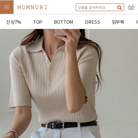
신상7%
TOP
BOTTOM
DRESS
임부복