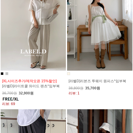
[XL사이즈추가/제작오픈 15%할인]
[라벨D]리본즈 투웨이 원피스*임부복
[라벨D]라이트쿨 와이드 팬츠*임부복
38,800원
35,700원
36,700원
32,900원
리뷰: 1
리뷰: 69