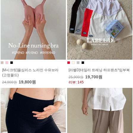
[M시크릿]올심리스 노라인 수유브라
[라벨D]데일리 트레닝 하프팬츠*임부복
(고정몰드)
19,700원
25,900원
19,800원
24,900원
리뷰: 145