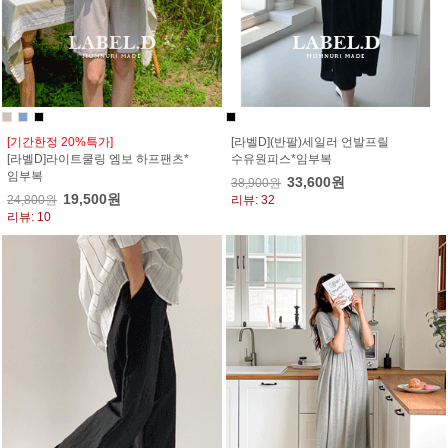
[기간한정 20%특가]
[라벨D](반팔)세일러 언발프릴
[라벨D]라이트쿨링 엠보 하프팬츠*
수유원피스*임부복
임부복
33,600원
38,900원
19,500원
24,800원
리뷰: 32
리뷰: 10