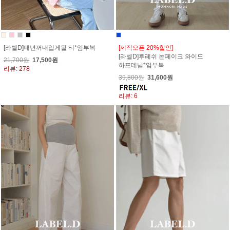
[라벨D]매년꺼내입게될 티*임부복
[제작오픈 20%할인]
[라벨D]후레쉬 논페이크 와이드
21,700원
17,500원
하프데님*임부복
리뷰: 278
39,800원
31,600원
리뷰: 6