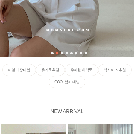
데일리 장마템
휴가룩추천
우아한 하객룩
빅사이즈 추천
COOL썸머 데님
NEW ARRIVAL