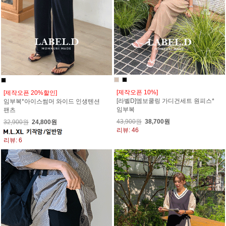
[제작오픈 10%]
[제작오픈 20%할인]
[라벨D]엠보쿨링 가디건세트 원피스*
임부복*아이스썸머 와이드 인생텐션
임부복
팬츠
43,900원
38,700원
32,900원
24,800원
리뷰: 46
리뷰: 6