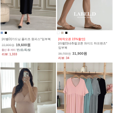
[라벨D]가드닝 플리츠 원피스*임부복
[제작오픈 15%할인]
[라벨D]내츄럴코튼 와이드 하프팬츠*
19,600원
22,800원
임부복
31,900원
36,700원
리뷰: 1,333
리뷰: 34