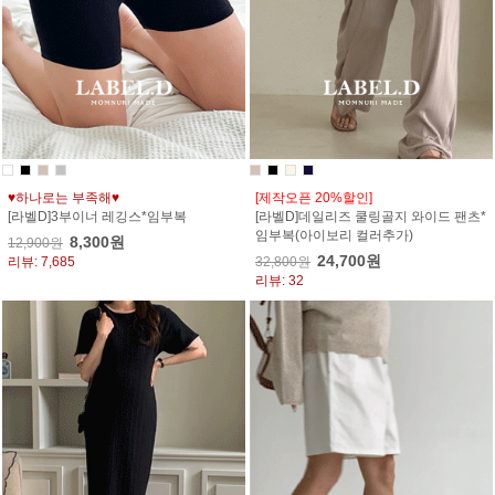
♥하나로는 부족해♥
[제작오픈 20%할인]
[라벨D]3부이너 레깅스*임부복
[라벨D]데일리즈 쿨링골지 와이드 팬츠*
임부복(아이보리 컬러추가)
8,300원
12,900원
24,700원
리뷰: 7,685
32,800원
리뷰: 32