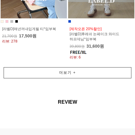
[라벨D]매년꺼내입게될 티*임부복
[제작오픈 20%할인]
[라벨D]후레쉬 논페이크 와이드
17,500원
21,700원
하프데님*임부복
리뷰: 278
31,600원
39,800원
리뷰: 6
더보기
+
REVIEW