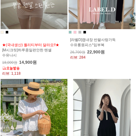
[라벨D]캡내장 반팔사랑가득
★(국내생산) 퀄리티부터 달라요!!★
수유롱원피스*임부복
[M시크릿]하루종일편안한 텐셀
22,900원
26,700원
수유나시
리뷰: 284
14,900원
18,000원
리뷰: 1,118