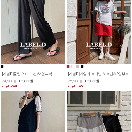
[라벨D]쿨링 와이드 팬츠*임부복
[라벨D]데일리 트레닝 하프팬츠*임부복
24,900원
19,700원
25,900원
19,700원
리뷰: 240
리뷰: 145