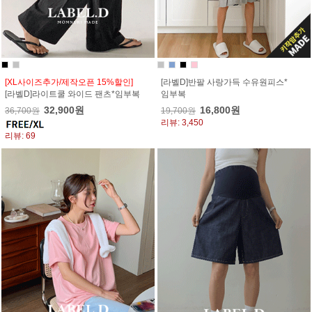
[XL사이즈추가/제작오픈 15%할인]
[라벨D]반팔 사랑가득 수유원피스*
[라벨D]라이트쿨 와이드 팬츠*임부복
임부복
32,900원
16,800원
36,700원
19,700원
리뷰: 3,450
리뷰: 69