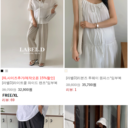
[XL사이즈추가/제작오픈 15%할인]
[라벨D]리본즈 투웨이 원피스*임부복
[라벨D]라이트쿨 와이드 팬츠*임부복
38,800원
35,700원
36,700원
32,900원
리뷰: 1
리뷰: 69