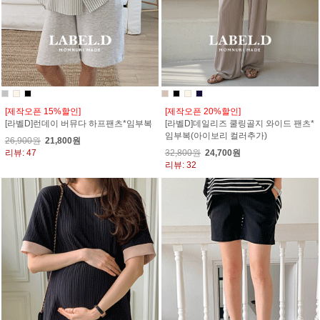
[제작오픈 15%할인]
[제작오픈 20%할인]
[라벨D]런데이 버뮤다 하프팬츠*임부복
[라벨D]데일리즈 쿨링골지 와이드 팬츠*
임부복(아이보리 컬러추가)
26,900원
21,800원
리뷰: 47
32,800원
24,700원
리뷰: 32