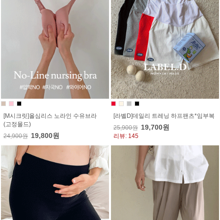
[M시크릿]올심리스 노라인 수유브라
[라벨D]데일리 트레닝 하프팬츠*임부복
(고정몰드)
19,700원
25,900원
19,800원
24,900원
리뷰: 145