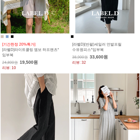
[기간한정 20%특가]
[라벨D](반팔)세일러 언발프릴
[라벨D]라이트쿨링 엠보 하프팬츠*
수유원피스*임부복
임부복
33,600원
38,900원
19,500원
24,800원
리뷰: 32
리뷰: 10