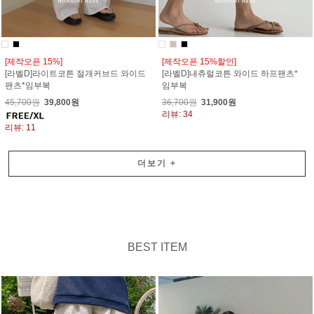
[제작오픈 15%]
[제작오픈 15%할인]
[라벨D]라이트코튼 절개커브드 와이드
[라벨D]내츄럴코튼 와이드 하프팬츠*
팬츠*임부복
임부복
45,700원
39,800원
36,700원
31,900원
리뷰: 34
리뷰: 11
더보기
+
BEST ITEM