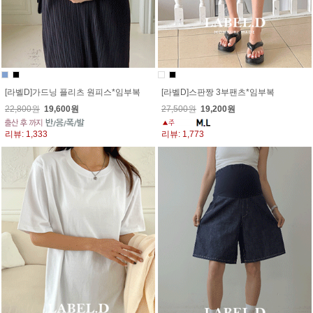
[라벨D]가드닝 플리츠 원피스*임부복
[라벨D]스판짱 3부팬츠*임부복
22,800원
19,600원
27,500원
19,200원
리뷰: 1,333
리뷰: 1,773