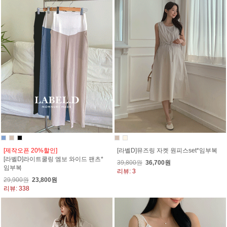
[제작오픈 20%할인]
[라벨D]뮤즈링 자켓 원피스set*임부복
[라벨D]라이트쿨링 엠보 와이드 팬츠*
39,800원
36,700원
임부복
리뷰: 3
29,900원
23,800원
리뷰: 338