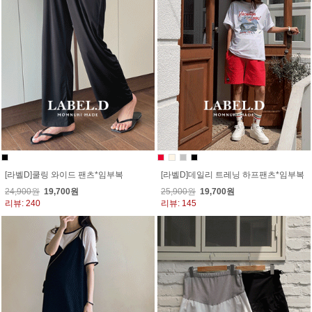
[라벨D]쿨링 와이드 팬츠*임부복
[라벨D]데일리 트레닝 하프팬츠*임부복
24,900원
19,700원
25,900원
19,700원
리뷰: 240
리뷰: 145