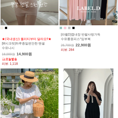
[라벨D]캡내장 반팔사랑가득
★(국내생산) 퀄리티부터 달라요!!★
수유롱원피스*임부복
[M시크릿]하루종일편안한 텐셀
22,900원
26,700원
수유나시
리뷰: 284
14,900원
18,000원
리뷰: 1,118