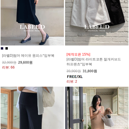
[제작오픈 15%]
[라벨D]썸머 메이유 원피스*임부복
[라벨D]썸머 라이트코튼 절개커브드
32,900원
29,600원
하프팬츠*임부복
리뷰: 66
39,900원
31,800원
리뷰: 2