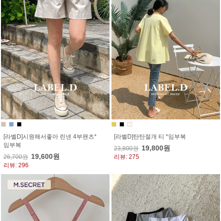
[라벨D]시원해서좋아 린넨 4부팬츠*
[라벨D]탄탄절개 티 *임부복
임부복
19,800원
23,800원
19,600원
26,700원
리뷰: 275
리뷰: 296