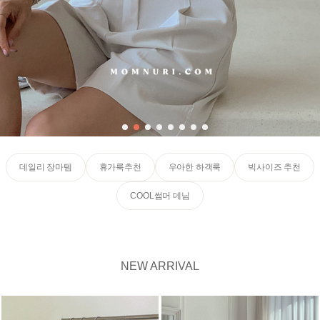
데일리 장마템
휴가룩추천
우아한 하객룩
빅사이즈 추천
COOL썸머 데님
NEW ARRIVAL