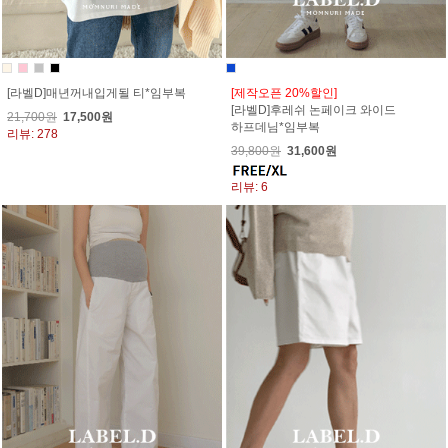
[라벨D]매년꺼내입게될 티*임부복
[제작오픈 20%할인]
[라벨D]후레쉬 논페이크 와이드
21,700원
17,500원
하프데님*임부복
리뷰: 278
39,800원
31,600원
리뷰: 6