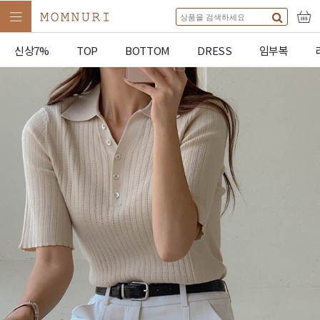
신상7%
TOP
BOTTOM
DRESS
임부복