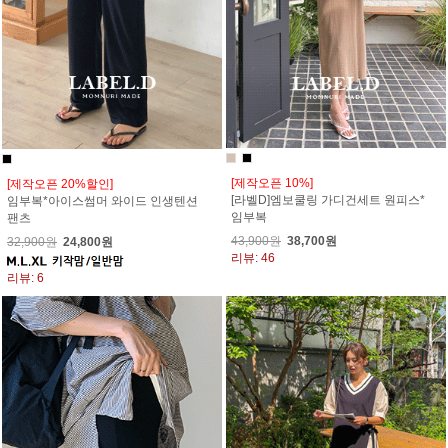
[제작오픈 10%]
[제작오픈 20%할인]
[라벨D]엠보쿨링 가디건세트 원피스*
임부복*아이스썸머 와이드 인생텐션
임부복
팬츠
43,900원
38,700원
32,900원
24,800원
리뷰: 46
리뷰: 6