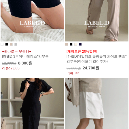
♥하나로는 부족해♥
[제작오픈 20%할인]
[라벨D]3부이너 레깅스*임부복
[라벨D]데일리즈 쿨링골지 와이드 팬츠*
임부복(아이보리 컬러추가)
8,300원
12,900원
24,700원
리뷰: 7,685
32,800원
리뷰: 32