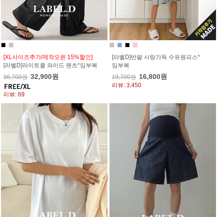
[XL사이즈추가/제작오픈 15%할인]
[라벨D]반팔 사랑가득 수유원피스*
[라벨D]라이트쿨 와이드 팬츠*임부복
임부복
32,900원
16,800원
36,700원
19,700원
리뷰: 3,450
리뷰: 69