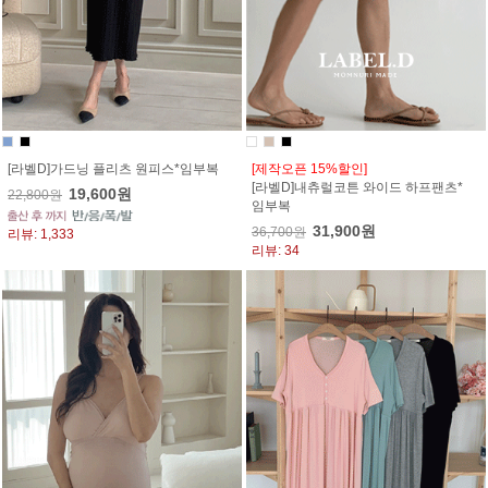
[라벨D]가드닝 플리츠 원피스*임부복
[제작오픈 15%할인]
[라벨D]내츄럴코튼 와이드 하프팬츠*
19,600원
22,800원
임부복
31,900원
36,700원
리뷰: 1,333
리뷰: 34