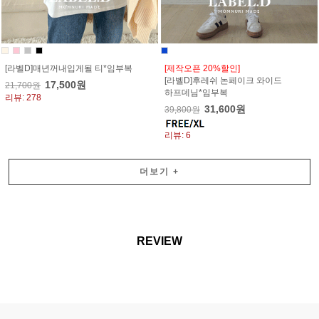
[라벨D]매년꺼내입게될 티*임부복
[제작오픈 20%할인]
[라벨D]후레쉬 논페이크 와이드
17,500원
21,700원
하프데님*임부복
리뷰: 278
31,600원
39,800원
리뷰: 6
더보기
+
REVIEW