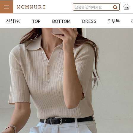
신상7%
TOP
BOTTOM
DRESS
임부복