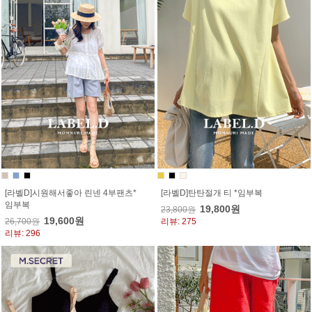
[라벨D]시원해서좋아 린넨 4부팬츠*
[라벨D]탄탄절개 티 *임부복
임부복
19,800원
23,800원
19,600원
26,700원
리뷰: 275
리뷰: 296