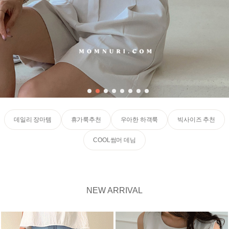
데일리 장마템
휴가룩추천
우아한 하객룩
빅사이즈 추천
COOL썸머 데님
NEW ARRIVAL