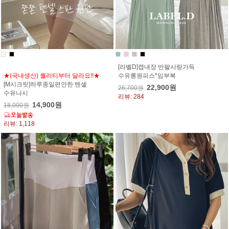
[라벨D]캡내장 반팔사랑가득
★(국내생산) 퀄리티부터 달라요!!★
수유롱원피스*임부복
[M시크릿]하루종일편안한 텐셀
22,900원
26,700원
수유나시
리뷰: 284
14,900원
18,000원
리뷰: 1,118