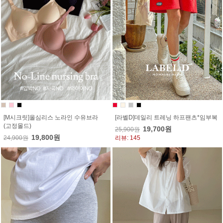
[M시크릿]올심리스 노라인 수유브라
[라벨D]데일리 트레닝 하프팬츠*임부복
(고정몰드)
19,700원
25,900원
19,800원
24,900원
리뷰: 145