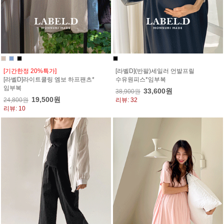
[기간한정 20%특가]
[라벨D](반팔)세일러 언발프릴
[라벨D]라이트쿨링 엠보 하프팬츠*
수유원피스*임부복
임부복
33,600원
38,900원
19,500원
24,800원
리뷰: 32
리뷰: 10