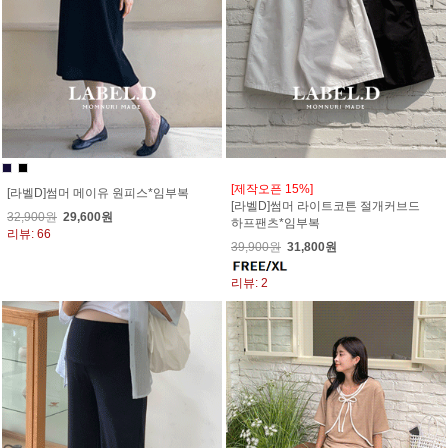
[제작오픈 15%]
[라벨D]썸머 메이유 원피스*임부복
[라벨D]썸머 라이트코튼 절개커브드
32,900원
29,600원
하프팬츠*임부복
리뷰: 66
39,900원
31,800원
리뷰: 2