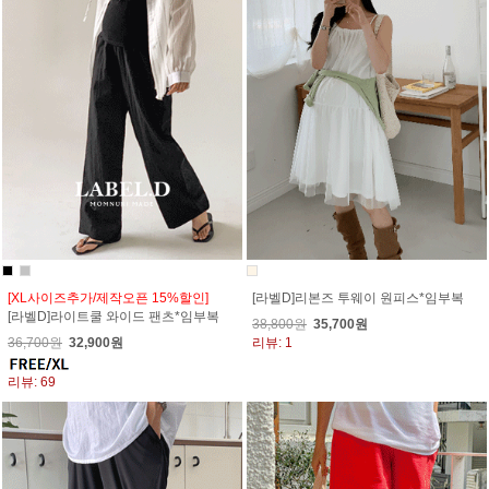
[XL사이즈추가/제작오픈 15%할인]
[라벨D]리본즈 투웨이 원피스*임부복
[라벨D]라이트쿨 와이드 팬츠*임부복
38,800원
35,700원
36,700원
32,900원
리뷰: 1
리뷰: 69