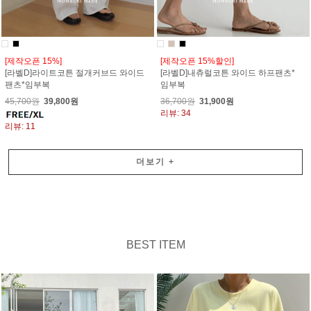
[제작오픈 15%]
[제작오픈 15%할인]
[라벨D]라이트코튼 절개커브드 와이드
[라벨D]내츄럴코튼 와이드 하프팬츠*
팬츠*임부복
임부복
45,700원
39,800원
36,700원
31,900원
리뷰: 34
리뷰: 11
더보기
+
BEST ITEM