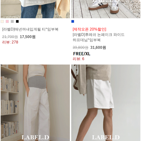
[라벨D]매년꺼내입게될 티*임부복
[제작오픈 20%할인]
[라벨D]후레쉬 논페이크 와이드
21,700원
17,500원
하프데님*임부복
리뷰: 278
39,800원
31,600원
리뷰: 6