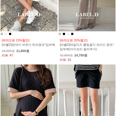
[제작오픈 15%할인]
[제작오픈 20%할인]
[라벨D]런데이 버뮤다 하프팬츠*임부복
[라벨D]데일리즈 쿨링골지 와이드 팬츠*
임부복(아이보리 컬러추가)
26,900원
21,800원
리뷰: 47
32,800원
24,700원
리뷰: 32