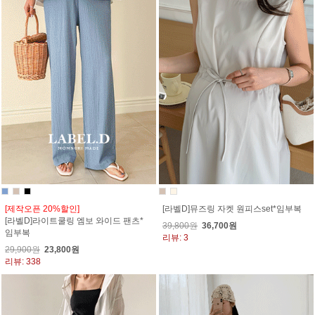
[제작오픈 20%할인]
[라벨D]뮤즈링 자켓 원피스set*임부복
[라벨D]라이트쿨링 엠보 와이드 팬츠*
39,800원
36,700원
임부복
리뷰: 3
29,900원
23,800원
리뷰: 338