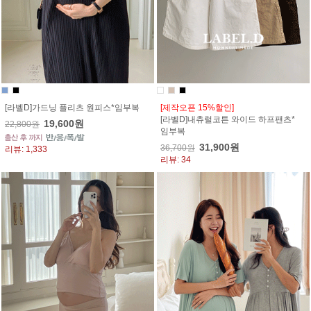
[라벨D]가드닝 플리츠 원피스*임부복
[제작오픈 15%할인]
[라벨D]내츄럴코튼 와이드 하프팬츠*
19,600원
22,800원
임부복
31,900원
36,700원
리뷰: 1,333
리뷰: 34