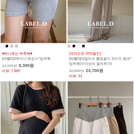
♥하나로는 부족해♥
[제작오픈 20%할인]
[라벨D]3부이너 레깅스*임부복
[라벨D]데일리즈 쿨링골지 와이드 팬츠*
임부복(아이보리 컬러추가)
8,300원
12,900원
24,700원
리뷰: 7,685
32,800원
리뷰: 32