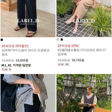
[제작오픈 10%]
[제작오픈 20%할인]
[라벨D]엠보쿨링 가디건세트 원피스*
임부복*아이스썸머 와이드 인생텐션
임부복
팬츠
43,900원
38,700원
32,900원
24,800원
리뷰: 46
리뷰: 6