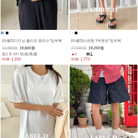
[라벨D]가드닝 플리츠 원피스*임부복
[라벨D]스판짱 3부팬츠*임부복
22,800원
19,600원
27,500원
19,200원
리뷰: 1,333
리뷰: 1,773