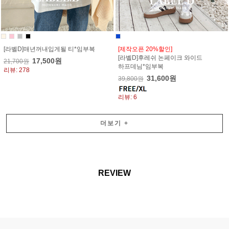
[라벨D]매년꺼내입게될 티*임부복
[제작오픈 20%할인]
[라벨D]후레쉬 논페이크 와이드
17,500원
21,700원
하프데님*임부복
리뷰: 278
31,600원
39,800원
리뷰: 6
더보기
+
REVIEW