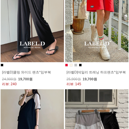
[라벨D]쿨링 와이드 팬츠*임부복
[라벨D]데일리 트레닝 하프팬츠*임부복
24,900원
19,700원
25,900원
19,700원
리뷰: 240
리뷰: 145