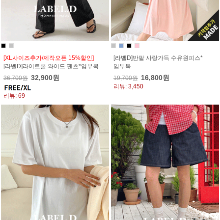
[XL사이즈추가/제작오픈 15%할인]
[라벨D]반팔 사랑가득 수유원피스*
[라벨D]라이트쿨 와이드 팬츠*임부복
임부복
32,900원
16,800원
36,700원
19,700원
리뷰: 3,450
리뷰: 69