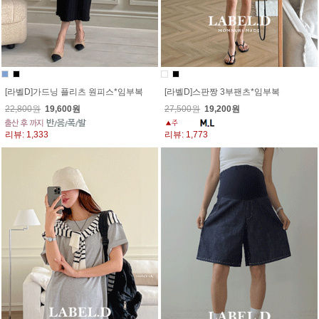
[라벨D]가드닝 플리츠 원피스*임부복
[라벨D]스판짱 3부팬츠*임부복
22,800원
19,600원
27,500원
19,200원
리뷰: 1,333
리뷰: 1,773