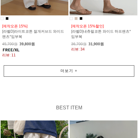
[제작오픈 15%]
[제작오픈 15%할인]
[라벨D]라이트코튼 절개커브드 와이드
[라벨D]내츄럴코튼 와이드 하프팬츠*
팬츠*임부복
임부복
45,700원
39,800원
36,700원
31,900원
리뷰: 34
리뷰: 11
더보기
+
BEST ITEM