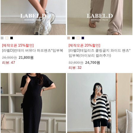
[제작오픈 15%할인]
[제작오픈 20%할인]
[라벨D]런데이 버뮤다 하프팬츠*임부복
[라벨D]데일리즈 쿨링골지 와이드 팬츠*
임부복(아이보리 컬러추가)
26,900원
21,800원
리뷰: 47
32,800원
24,700원
리뷰: 32