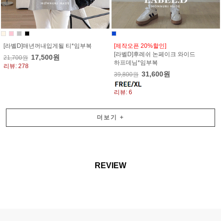
[라벨D]매년꺼내입게될 티*임부복
[제작오픈 20%할인]
[라벨D]후레쉬 논페이크 와이드
17,500원
21,700원
하프데님*임부복
리뷰: 278
31,600원
39,800원
리뷰: 6
더보기
+
REVIEW