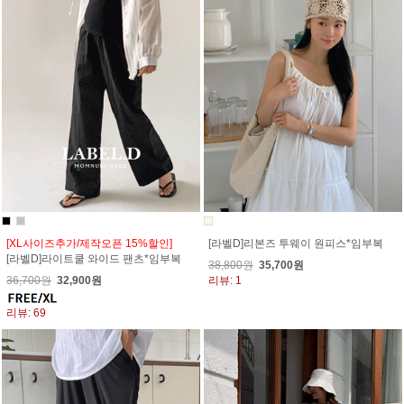
[XL사이즈추가/제작오픈 15%할인]
[라벨D]리본즈 투웨이 원피스*임부복
[라벨D]라이트쿨 와이드 팬츠*임부복
38,800원
35,700원
36,700원
32,900원
리뷰: 1
리뷰: 69