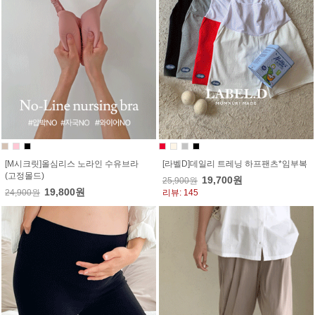
[M시크릿]올심리스 노라인 수유브라
[라벨D]데일리 트레닝 하프팬츠*임부복
(고정몰드)
19,700원
25,900원
19,800원
24,900원
리뷰: 145