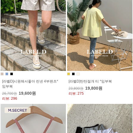
[라벨D]시원해서좋아 린넨 4부팬츠*
[라벨D]탄탄절개 티 *임부복
임부복
19,800원
23,800원
19,600원
26,700원
리뷰: 275
리뷰: 296