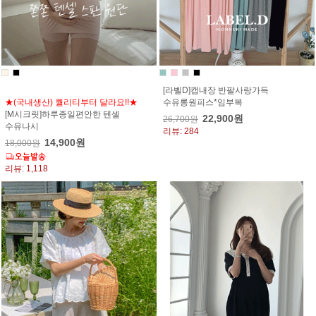
[라벨D]캡내장 반팔사랑가득
★(국내생산) 퀄리티부터 달라요!!★
수유롱원피스*임부복
[M시크릿]하루종일편안한 텐셀
22,900원
26,700원
수유나시
리뷰: 284
14,900원
18,000원
리뷰: 1,118