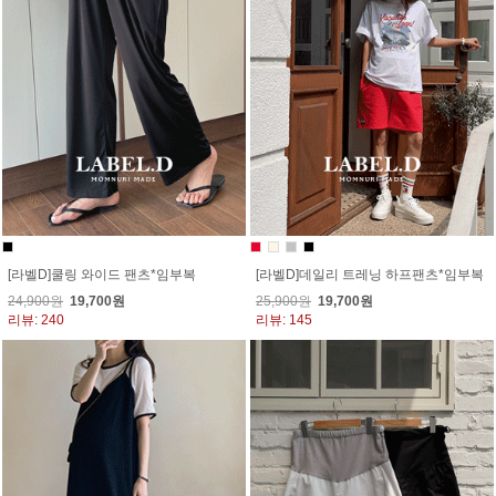
[라벨D]쿨링 와이드 팬츠*임부복
[라벨D]데일리 트레닝 하프팬츠*임부복
24,900원
19,700원
25,900원
19,700원
리뷰: 240
리뷰: 145