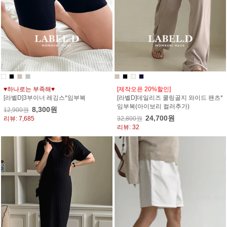
♥하나로는 부족해♥
[제작오픈 20%할인]
[라벨D]3부이너 레깅스*임부복
[라벨D]데일리즈 쿨링골지 와이드 팬츠*
임부복(아이보리 컬러추가)
8,300원
12,900원
24,700원
리뷰: 7,685
32,800원
리뷰: 32