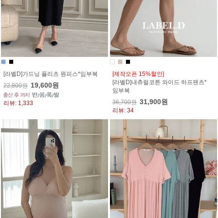
[라벨D]가드닝 플리츠 원피스*임부복
[제작오픈 15%할인]
[라벨D]내츄럴코튼 와이드 하프팬츠*
19,600원
22,800원
임부복
31,900원
36,700원
리뷰: 1,333
리뷰: 34