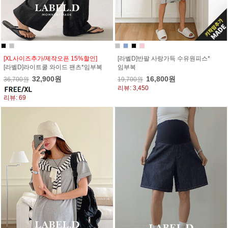
[XL사이즈추가/제작오픈 15%할인]
[라벨D]반팔 사랑가득 수유원피스*
[라벨D]라이트쿨 와이드 팬츠*임부복
임부복
32,900원
16,800원
36,700원
19,700원
리뷰: 3,450
리뷰: 69