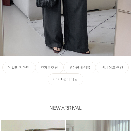
데일리 장마템
휴가룩추천
우아한 하객룩
빅사이즈 추천
COOL썸머 데님
NEW ARRIVAL