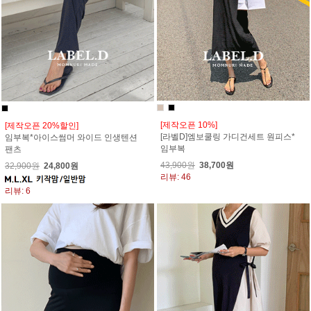
[제작오픈 10%]
[제작오픈 20%할인]
[라벨D]엠보쿨링 가디건세트 원피스*
임부복*아이스썸머 와이드 인생텐션
임부복
팬츠
43,900원
38,700원
32,900원
24,800원
리뷰: 46
리뷰: 6