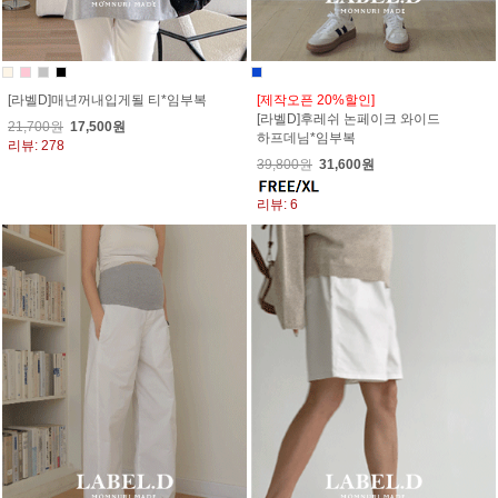
[라벨D]매년꺼내입게될 티*임부복
[제작오픈 20%할인]
[라벨D]후레쉬 논페이크 와이드
21,700원
17,500원
하프데님*임부복
리뷰: 278
39,800원
31,600원
리뷰: 6