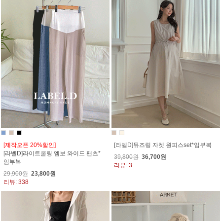
[제작오픈 20%할인]
[라벨D]뮤즈링 자켓 원피스set*임부복
[라벨D]라이트쿨링 엠보 와이드 팬츠*
39,800원
36,700원
임부복
리뷰: 3
29,900원
23,800원
리뷰: 338