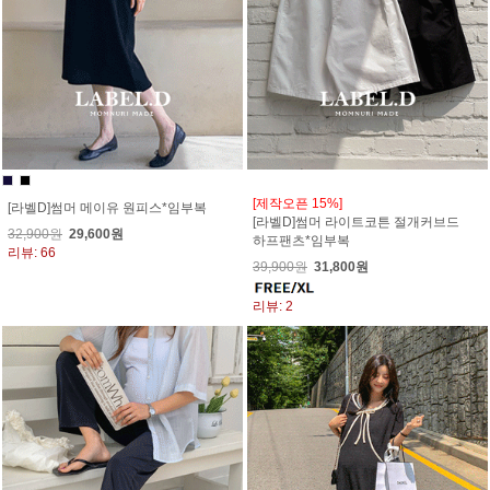
[제작오픈 15%]
[라벨D]썸머 메이유 원피스*임부복
[라벨D]썸머 라이트코튼 절개커브드
32,900원
29,600원
하프팬츠*임부복
리뷰: 66
39,900원
31,800원
리뷰: 2