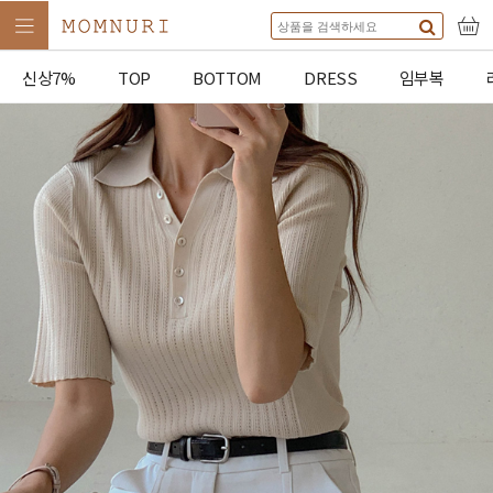
신상7%
TOP
BOTTOM
DRESS
임부복