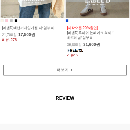
[라벨D]매년꺼내입게될 티*임부복
[제작오픈 20%할인]
[라벨D]후레쉬 논페이크 와이드
17,500원
21,700원
하프데님*임부복
리뷰: 278
31,600원
39,800원
리뷰: 6
더보기
+
REVIEW