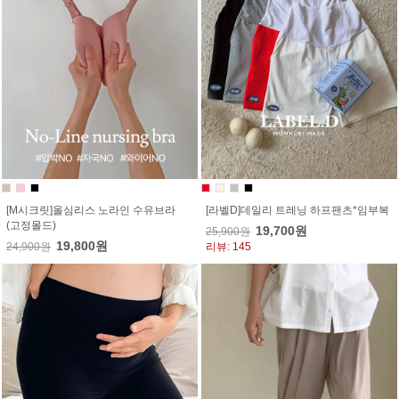
[M시크릿]올심리스 노라인 수유브라
[라벨D]데일리 트레닝 하프팬츠*임부복
(고정몰드)
19,700원
25,900원
19,800원
24,900원
리뷰: 145