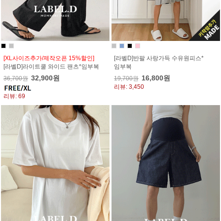
[XL사이즈추가/제작오픈 15%할인]
[라벨D]반팔 사랑가득 수유원피스*
[라벨D]라이트쿨 와이드 팬츠*임부복
임부복
32,900원
16,800원
36,700원
19,700원
리뷰: 3,450
리뷰: 69