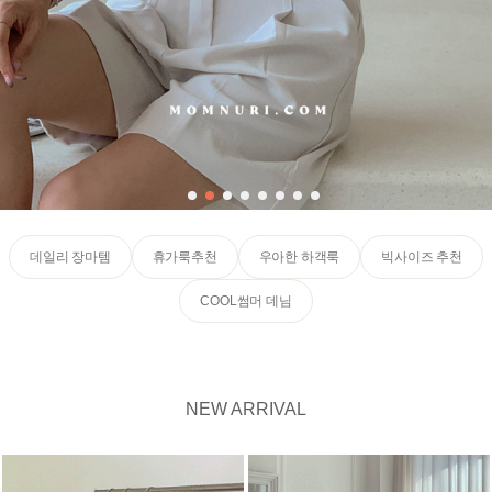
데일리 장마템
휴가룩추천
우아한 하객룩
빅사이즈 추천
COOL썸머 데님
NEW ARRIVAL