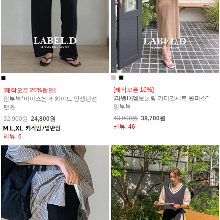
[제작오픈 10%]
[제작오픈 20%할인]
[라벨D]엠보쿨링 가디건세트 원피스*
임부복*아이스썸머 와이드 인생텐션
임부복
팬츠
43,900원
38,700원
32,900원
24,800원
리뷰: 46
리뷰: 6