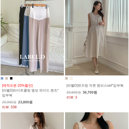
[제작오픈 20%할인]
[라벨D]뮤즈링 자켓 원피스set*임부복
[라벨D]라이트쿨링 엠보 와이드 팬츠*
39,800원
36,700원
임부복
리뷰: 3
29,900원
23,800원
리뷰: 338