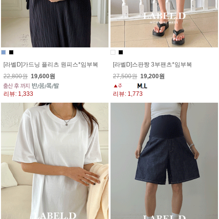
[라벨D]가드닝 플리츠 원피스*임부복
[라벨D]스판짱 3부팬츠*임부복
22,800원
19,600원
27,500원
19,200원
리뷰: 1,333
리뷰: 1,773