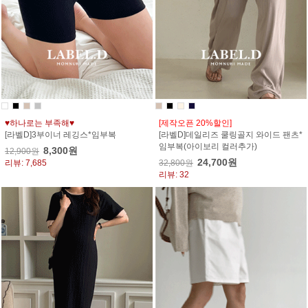
♥하나로는 부족해♥
[제작오픈 20%할인]
[라벨D]3부이너 레깅스*임부복
[라벨D]데일리즈 쿨링골지 와이드 팬츠*
임부복(아이보리 컬러추가)
8,300원
12,900원
24,700원
리뷰: 7,685
32,800원
리뷰: 32