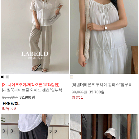
[XL사이즈추가/제작오픈 15%할인]
[라벨D]리본즈 투웨이 원피스*임부복
[라벨D]라이트쿨 와이드 팬츠*임부복
38,800원
35,700원
36,700원
32,900원
리뷰: 1
리뷰: 69