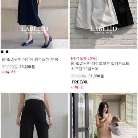
[제작오픈 15%]
[라벨D]썸머 메이유 원피스*임부복
[라벨D]썸머 라이트코튼 절개커브드
32,900원
29,600원
하프팬츠*임부복
리뷰: 66
39,900원
31,800원
리뷰: 2