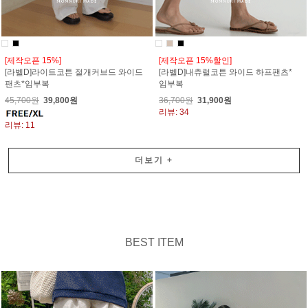
[제작오픈 15%]
[제작오픈 15%할인]
[라벨D]라이트코튼 절개커브드 와이드
[라벨D]내츄럴코튼 와이드 하프팬츠*
팬츠*임부복
임부복
45,700원
39,800원
36,700원
31,900원
리뷰: 34
리뷰: 11
더보기
+
BEST ITEM