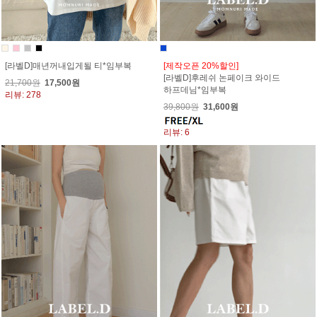
[라벨D]매년꺼내입게될 티*임부복
[제작오픈 20%할인]
[라벨D]후레쉬 논페이크 와이드
21,700원
17,500원
하프데님*임부복
리뷰: 278
39,800원
31,600원
리뷰: 6