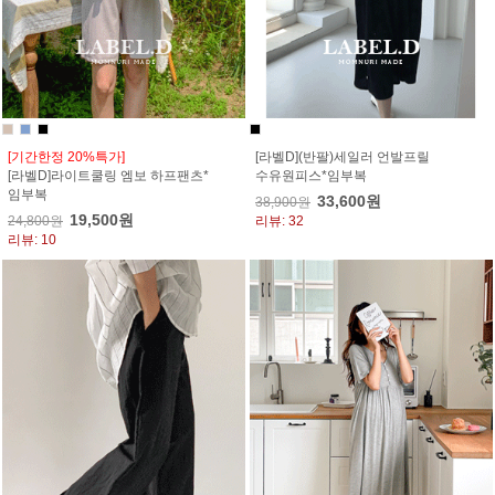
[기간한정 20%특가]
[라벨D](반팔)세일러 언발프릴
[라벨D]라이트쿨링 엠보 하프팬츠*
수유원피스*임부복
임부복
33,600원
38,900원
19,500원
24,800원
리뷰: 32
리뷰: 10