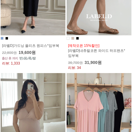
[라벨D]가드닝 플리츠 원피스*임부복
[제작오픈 15%할인]
[라벨D]내츄럴코튼 와이드 하프팬츠*
19,600원
22,800원
임부복
31,900원
36,700원
리뷰: 1,333
리뷰: 34