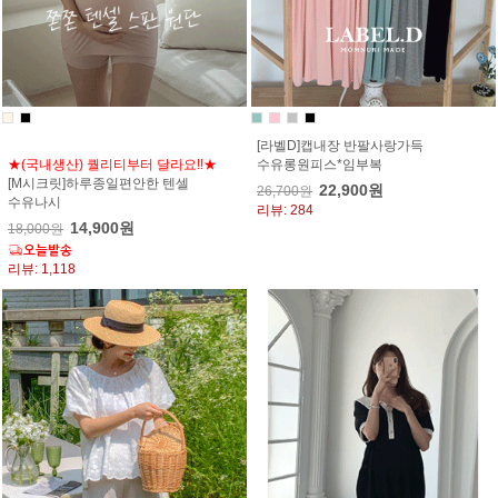
[라벨D]캡내장 반팔사랑가득
★(국내생산) 퀄리티부터 달라요!!★
수유롱원피스*임부복
[M시크릿]하루종일편안한 텐셀
22,900원
26,700원
수유나시
리뷰: 284
14,900원
18,000원
리뷰: 1,118