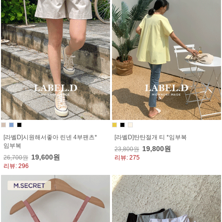
[라벨D]시원해서좋아 린넨 4부팬츠*
[라벨D]탄탄절개 티 *임부복
임부복
19,800원
23,800원
19,600원
26,700원
리뷰: 275
리뷰: 296