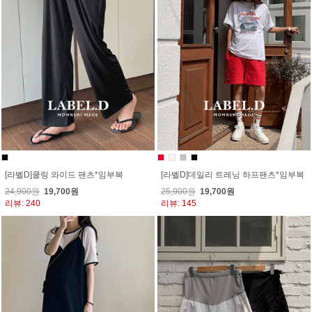
[라벨D]쿨링 와이드 팬츠*임부복
[라벨D]데일리 트레닝 하프팬츠*임부복
24,900원
19,700원
25,900원
19,700원
리뷰: 240
리뷰: 145