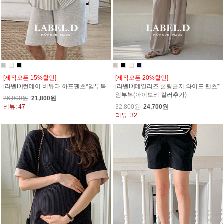
[제작오픈 15%할인]
[제작오픈 20%할인]
[라벨D]런데이 버뮤다 하프팬츠*임부복
[라벨D]데일리즈 쿨링골지 와이드 팬츠*
임부복(아이보리 컬러추가)
26,900원
21,800원
리뷰: 47
32,800원
24,700원
리뷰: 32