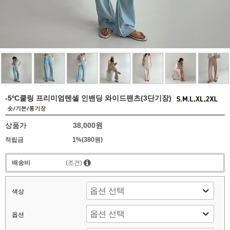
-5ºC쿨링 프리미엄텐셀 인밴딩 와이드팬츠(3단기장)
상품가
38,000원
적립금
1%(380원)
배송비
(조건)
색상
옵션