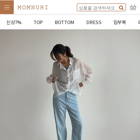
신상7%
TOP
BOTTOM
DRESS
임부복