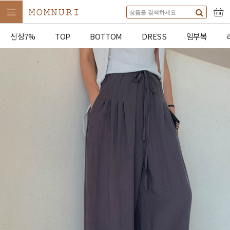
신상7%
TOP
BOTTOM
DRESS
임부복