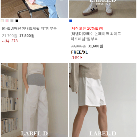
[라벨D]매년꺼내입게될 티*임부복
[제작오픈 20%할인]
[라벨D]후레쉬 논페이크 와이드
21,700원
17,500원
하프데님*임부복
리뷰: 278
39,800원
31,600원
리뷰: 6