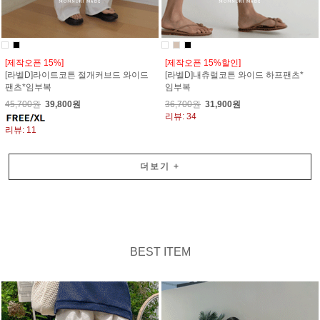
[제작오픈 15%]
[제작오픈 15%할인]
[라벨D]라이트코튼 절개커브드 와이드
[라벨D]내츄럴코튼 와이드 하프팬츠*
팬츠*임부복
임부복
45,700원
39,800원
36,700원
31,900원
리뷰: 34
리뷰: 11
더보기
+
BEST ITEM