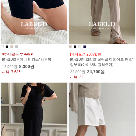
♥하나로는 부족해♥
[제작오픈 20%할인]
[라벨D]3부이너 레깅스*임부복
[라벨D]데일리즈 쿨링골지 와이드 팬츠*
임부복(아이보리 컬러추가)
8,300원
12,900원
24,700원
리뷰: 7,685
32,800원
리뷰: 32