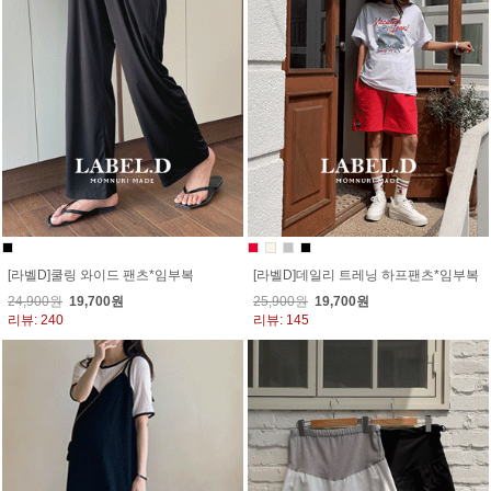
[라벨D]쿨링 와이드 팬츠*임부복
[라벨D]데일리 트레닝 하프팬츠*임부복
24,900원
19,700원
25,900원
19,700원
리뷰: 240
리뷰: 145