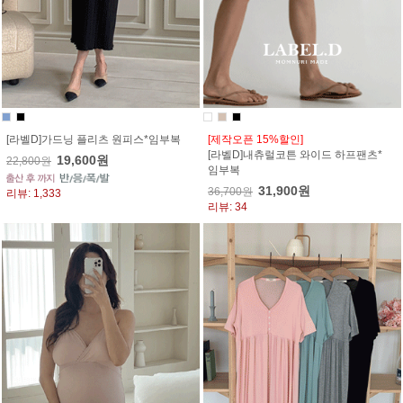
[라벨D]가드닝 플리츠 원피스*임부복
[제작오픈 15%할인]
[라벨D]내츄럴코튼 와이드 하프팬츠*
19,600원
22,800원
임부복
31,900원
36,700원
리뷰: 1,333
리뷰: 34