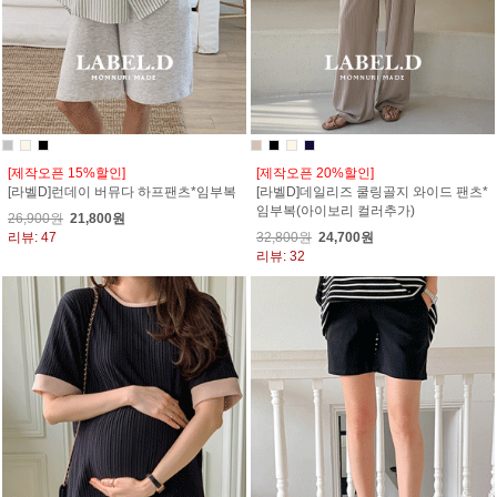
[제작오픈 15%할인]
[제작오픈 20%할인]
[라벨D]런데이 버뮤다 하프팬츠*임부복
[라벨D]데일리즈 쿨링골지 와이드 팬츠*
임부복(아이보리 컬러추가)
26,900원
21,800원
리뷰: 47
32,800원
24,700원
리뷰: 32