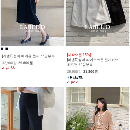
[제작오픈 15%]
[라벨D]썸머 메이유 원피스*임부복
[라벨D]썸머 라이트코튼 절개커브드
32,900원
29,600원
하프팬츠*임부복
리뷰: 66
39,900원
31,800원
리뷰: 2