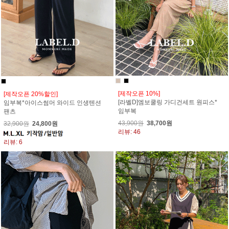
[제작오픈 10%]
[제작오픈 20%할인]
[라벨D]엠보쿨링 가디건세트 원피스*
임부복*아이스썸머 와이드 인생텐션
임부복
팬츠
43,900원
38,700원
32,900원
24,800원
리뷰: 46
리뷰: 6