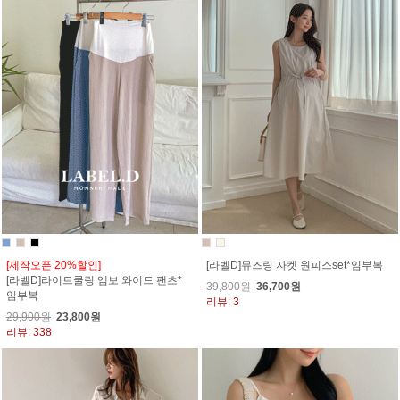
[제작오픈 20%할인]
[라벨D]뮤즈링 자켓 원피스set*임부복
[라벨D]라이트쿨링 엠보 와이드 팬츠*
39,800원
36,700원
임부복
리뷰: 3
29,900원
23,800원
리뷰: 338