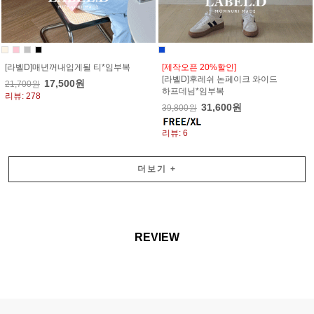
[라벨D]매년꺼내입게될 티*임부복
[제작오픈 20%할인]
[라벨D]후레쉬 논페이크 와이드
17,500원
21,700원
하프데님*임부복
리뷰: 278
31,600원
39,800원
리뷰: 6
더보기
+
REVIEW