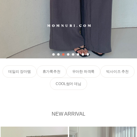
데일리 장마템
휴가룩추천
우아한 하객룩
빅사이즈 추천
COOL썸머 데님
NEW ARRIVAL