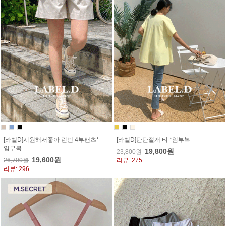
[라벨D]시원해서좋아 린넨 4부팬츠*
[라벨D]탄탄절개 티 *임부복
임부복
19,800원
23,800원
19,600원
26,700원
리뷰: 275
리뷰: 296