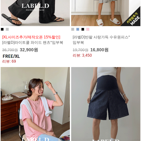
[XL사이즈추가/제작오픈 15%할인]
[라벨D]반팔 사랑가득 수유원피스*
[라벨D]라이트쿨 와이드 팬츠*임부복
임부복
32,900원
16,800원
36,700원
19,700원
리뷰: 3,450
리뷰: 69