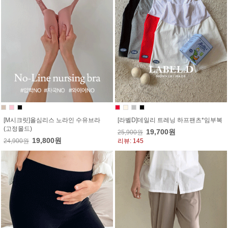
[M시크릿]올심리스 노라인 수유브라
[라벨D]데일리 트레닝 하프팬츠*임부복
(고정몰드)
19,700원
25,900원
19,800원
24,900원
리뷰: 145