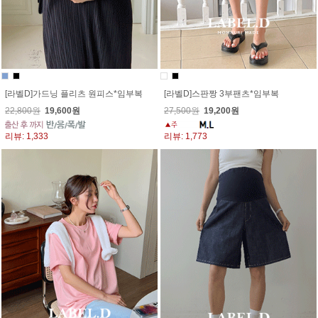
[라벨D]가드닝 플리츠 원피스*임부복
[라벨D]스판짱 3부팬츠*임부복
22,800원
19,600원
27,500원
19,200원
리뷰: 1,333
리뷰: 1,773