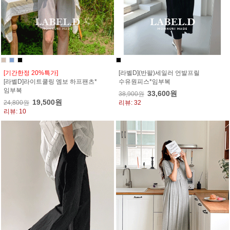
[기간한정 20%특가]
[라벨D](반팔)세일러 언발프릴
[라벨D]라이트쿨링 엠보 하프팬츠*
수유원피스*임부복
임부복
33,600원
38,900원
19,500원
24,800원
리뷰: 32
리뷰: 10