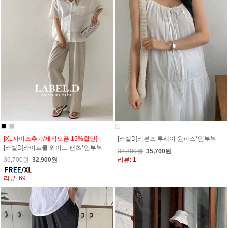
[XL사이즈추가/제작오픈 15%할인]
[라벨D]리본즈 투웨이 원피스*임부복
[라벨D]라이트쿨 와이드 팬츠*임부복
38,800원
35,700원
36,700원
32,900원
리뷰: 1
리뷰: 69