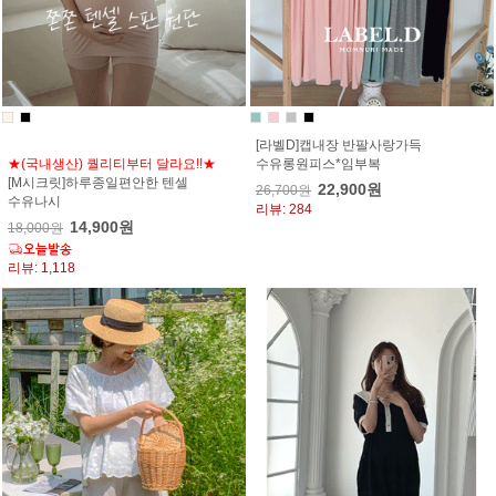
[라벨D]캡내장 반팔사랑가득
★(국내생산) 퀄리티부터 달라요!!★
수유롱원피스*임부복
[M시크릿]하루종일편안한 텐셀
22,900원
26,700원
수유나시
리뷰: 284
14,900원
18,000원
리뷰: 1,118