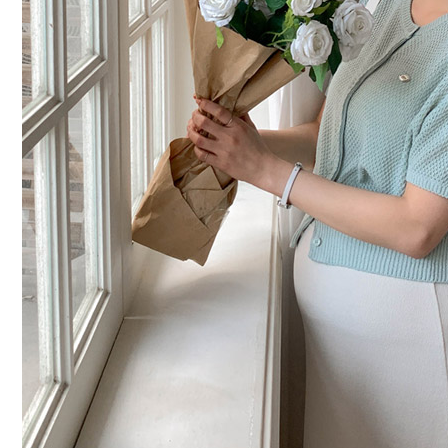
커뮤니티
이벤트
리뷰
맘누리뉴스
다이어리
리얼체험단모집
만삭사진컨테스트
아기사진컨테스트
고객센터 1661-5260
미확인입금자보기
공지사항
자주묻는질문
이용안내