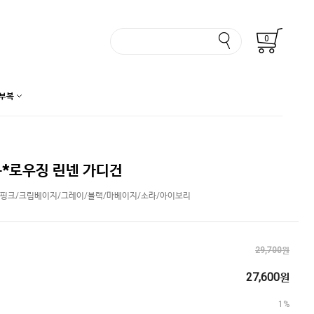
0
부복
*로우징 린넨 가디건
/핑크/크림베이지/그레이/블랙/마베이지/소라/아이보리
29,700원
27,600원
1%