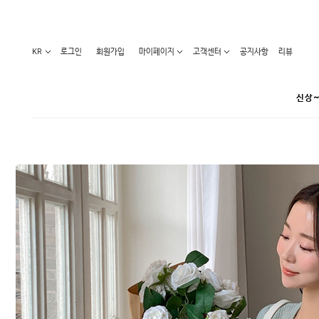
KR
로그인
회원가입
마이페이지
고객센터
공지사항
리뷰
신상~
카테고리
베스트100
원피스
코디아이템
라벨디
블라우스/니트
특가상품
오늘발송
티/나시
홈웨어
세일50-80%
아우터
요가복
임산부화장품
임산부하의
수영복
1+1세일
레깅스/스타킹
언더웨어
기획전
수유복
앱특가