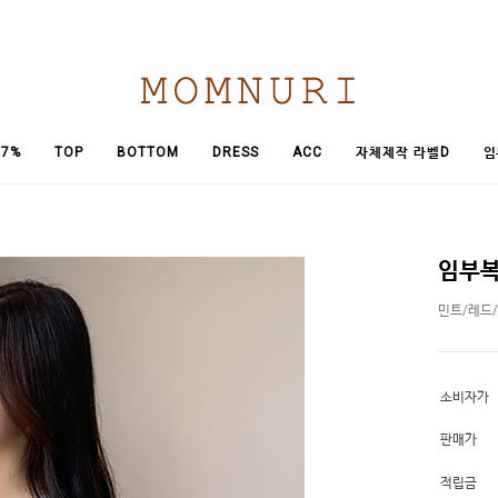
임
7%
TOP
BOTTOM
DRESS
ACC
자체제작 라벨D
임부복
민트/레드
소비자가
판매가
적립금