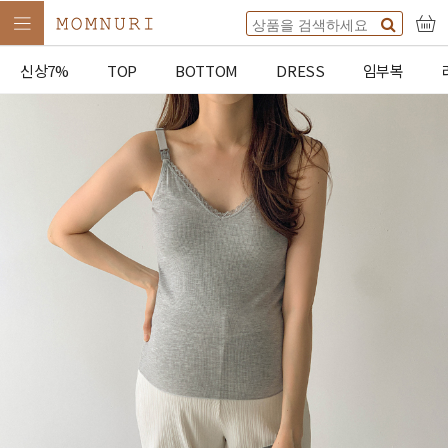
신상7%
TOP
BOTTOM
DRESS
임부복