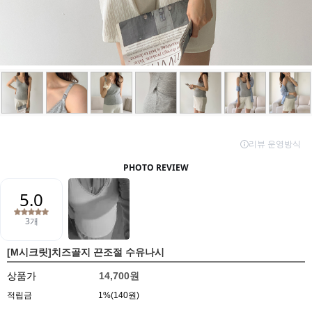
[M시크릿]치즈골지 끈조절 수유나시
상품가
14,700원
적립금
1%(140원)