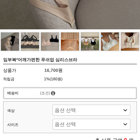
임부복*어깨가편한 푸쉬업 심리스브라
상품가
16,700원
적립금
1%(160원)
배송비
(조건)
색상
사이즈