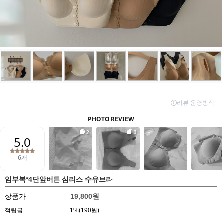
임부복*4단앞버튼 심리스 수유브라
상품가
19,800원
적립금
1%(190원)