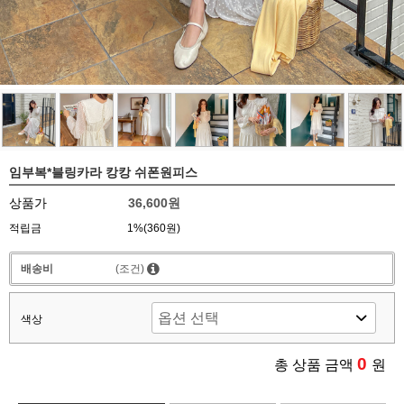
임부복*블링카라 캉캉 쉬폰원피스
상품가
36,600원
적립금
1%(360원)
배송비
(조건)
색상
0
총 상품 금액
원