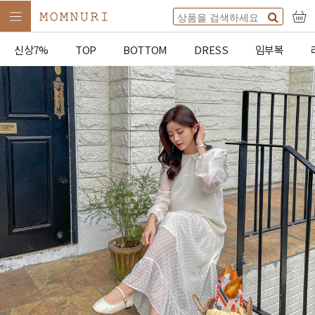
신상7%
TOP
BOTTOM
DRESS
임부복