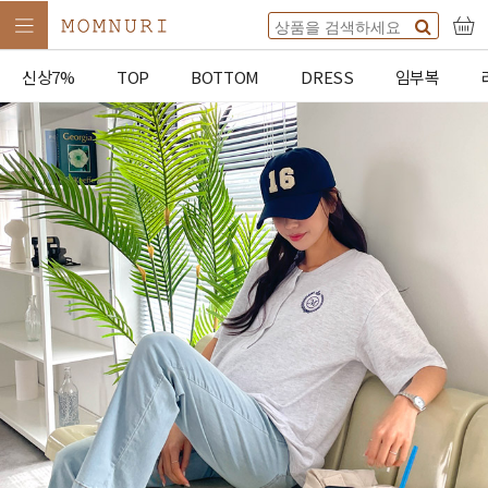
신상7%
TOP
BOTTOM
DRESS
임부복