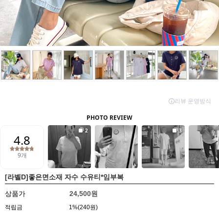
[라벨D]좋은면소재 자수 수유티*임부복
상품가
24,500원
적립금
1%(240원)