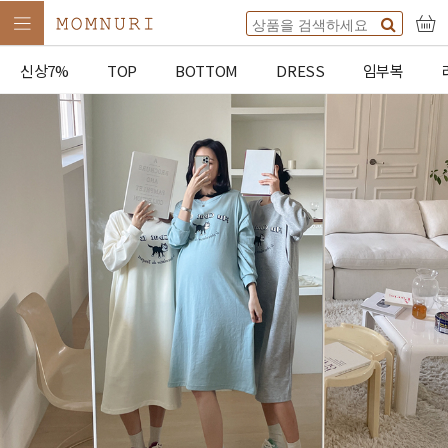
신상7%
TOP
BOTTOM
DRESS
임부복