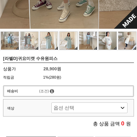
[라벨D]귀요미캣 수유원피스
상품가
28,900원
적립금
1%(280원)
배송비
(조건)
색상
0
총 상품 금액
원